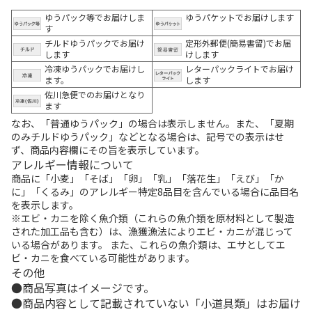
ゆうパック等でお届けしま
ゆうパケットでお届けします
す
チルドゆうパックでお届け
定形外郵便(簡易書留)でお届
します
けします
冷凍ゆうパックでお届けし
レターパックライトでお届け
ます。
します
佐川急便でのお届けとなり
ます
なお、「普通ゆうパック」の場合は表示しません。また、「夏期
のみチルドゆうパック」などとなる場合は、記号での表示はせ
ず、商品内容欄にその旨を表示しています。
アレルギー情報について
商品に「小麦」「そば」「卵」「乳」「落花生」「えび」「か
に」「くるみ」のアレルギー特定8品目を含んでいる場合に品目名
を表示します。
※エビ・カニを除く魚介類（これらの魚介類を原材料として製造
された加工品も含む）は、漁獲漁法によりエビ・カニが混じって
いる場合があります。 また、これらの魚介類は、エサとしてエ
ビ・カニを食べている可能性があります。
その他
商品写真はイメージです。
商品内容として記載されていない「小道具類」はお届け