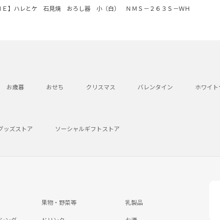
ＮＥ】ハレとケ 石見焼 おろし器 小（白） ＮＭＳ－２６３Ｓ－ＷＨ
お歳暮
おせち
クリスマス
バレンタイン
ホワイト
グッズストア
ソーシャルギフトストア
果物・野菜等
乳製品
シング
ドリンク
お酒