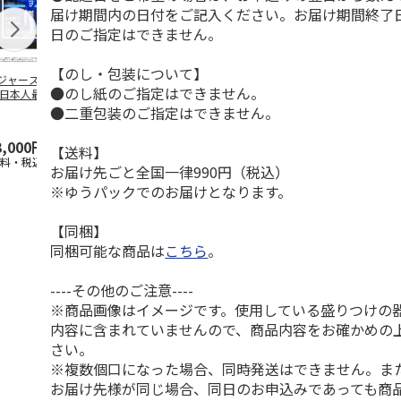
届け期間内の日付をご記入ください。お届け期間終了
日のご指定はできません。
【のし・包装について】
ジャース 大谷翔
MLB ドジャース 大
ドジャース 大谷翔
MLB ドジャー
●のし紙のご指定はできません。
 日本人最多53試
谷翔平 2026 NL 3・
平 日本人最多53試
谷翔平・山本
連続出塁記念 ダ
4月投手
…
合連続出塁記念 コ
佐々木朗希 
●二重包装のご指定はできません。
…
イ
…
3,000円
33,000円
9,900円
8,500円
【送料】
送料・税込)
(送料・税込)
(送料・税込)
(送料・税込)
お届け先ごと全国一律990円（税込）
※ゆうパックでのお届けとなります。
【同梱】
同梱可能な商品は
こちら
。
----その他のご注意----
※商品画像はイメージです。使用している盛りつけの
内容に含まれていませんので、商品内容をお確かめの
さい。
※複数個口になった場合、同時発送はできません。ま
お届け先様が同じ場合、同日のお申込みであっても商