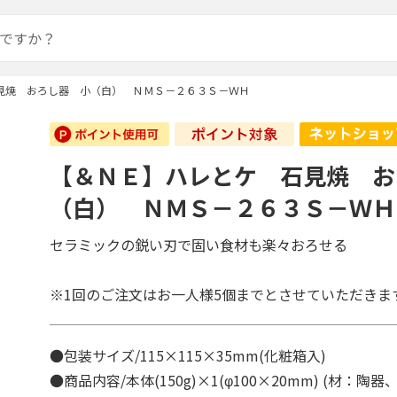
見焼 おろし器 小（白） ＮＭＳ－２６３Ｓ－ＷＨ
【＆ＮＥ】ハレとケ 石見焼 お
（白） ＮＭＳ－２６３Ｓ－ＷＨ
セラミックの鋭い刃で固い食材も楽々おろせる
※1回のご注文はお一人様5個までとさせていただきま
●包装サイズ/115×115×35mm(化粧箱入)
●商品内容/本体(150g)×1(φ100×20mm) (材：