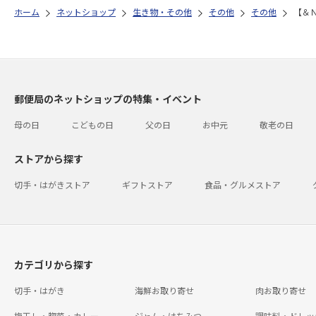
ホーム
ネットショップ
生き物・その他
その他
その他
【＆
郵便局のネットショップの特集・イベント
母の日
こどもの日
父の日
お中元
敬老の日
ストアから探す
切手・はがきストア
ギフトストア
食品・グルメストア
カテゴリから探す
切手・はがき
海鮮お取り寄せ
肉お取り寄せ
梅干し・惣菜・カレー
ジャム・はちみつ
調味料・ドレッ