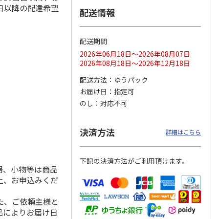
日以降の配達希望
配送情報
配送期間
ス 大
MLB ドジャース 大
ドジャース 大谷翔
MLB ドジャース 大
由伸・
谷翔平 2026 NL 3・
平 日本人最多53試
谷翔平 2026 NL 3・
2026年06月18日～2026年08月07日
日本人
…
4月投手
…
合連続出塁記念 シ
4月投手
…
2026年08月18日～2026年12月18日
ル
…
17,000円
17,000円
8,500円
配送方法
ゆうパック
(送料・税込)
(送料・税込)
(送料・税込)
お届け日
指定可
のし
対応不可
決済方法
詳細はこちら
下記の決済方法がご利用頂けます。
器、小物等は商品
上、お申込みくだ
た、ご依頼主様と
品によりお届け日