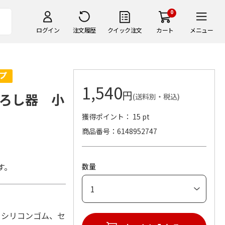
0
ログイン
注文履歴
クイック注文
カート
メニュー
1,540
円
ろし器 小
(送料別・税込)
獲得ポイント： 15 pt
商品番号
6148952747
す。
数量
陶器、シリコンゴム、セ