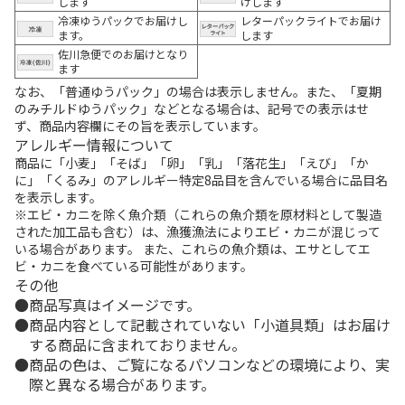
します
けします
冷凍ゆうパックでお届けし
レターパックライトでお届け
ます。
します
佐川急便でのお届けとなり
ます
なお、「普通ゆうパック」の場合は表示しません。また、「夏期
のみチルドゆうパック」などとなる場合は、記号での表示はせ
ず、商品内容欄にその旨を表示しています。
アレルギー情報について
商品に「小麦」「そば」「卵」「乳」「落花生」「えび」「か
に」「くるみ」のアレルギー特定8品目を含んでいる場合に品目名
を表示します。
※エビ・カニを除く魚介類（これらの魚介類を原材料として製造
された加工品も含む）は、漁獲漁法によりエビ・カニが混じって
いる場合があります。 また、これらの魚介類は、エサとしてエ
ビ・カニを食べている可能性があります。
その他
商品写真はイメージです。
商品内容として記載されていない「小道具類」はお届け
する商品に含まれておりません。
商品の色は、ご覧になるパソコンなどの環境により、実
際と異なる場合があります。