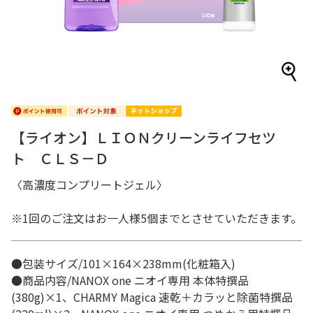
【ライオン】ＬＩＯＮクリーンライフセツ
ト ＣＬＳ－Ｄ
〈高濃度コンプリートジェル〉
※1回のご注文はお一人様5個までとさせていただきます。
●包装サイズ/101×164×238mm(化粧箱入)
●商品内容/NANOX one ニオイ専用 本体特撰品
(380g)×1、CHARMY Magica 速乾＋カラッと除菌特撰品