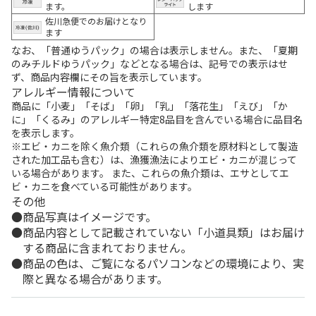
ます。
します
佐川急便でのお届けとなり
ます
なお、「普通ゆうパック」の場合は表示しません。また、「夏期
のみチルドゆうパック」などとなる場合は、記号での表示はせ
ず、商品内容欄にその旨を表示しています。
アレルギー情報について
商品に「小麦」「そば」「卵」「乳」「落花生」「えび」「か
に」「くるみ」のアレルギー特定8品目を含んでいる場合に品目名
を表示します。
※エビ・カニを除く魚介類（これらの魚介類を原材料として製造
された加工品も含む）は、漁獲漁法によりエビ・カニが混じって
いる場合があります。 また、これらの魚介類は、エサとしてエ
ビ・カニを食べている可能性があります。
その他
商品写真はイメージです。
商品内容として記載されていない「小道具類」はお届け
する商品に含まれておりません。
商品の色は、ご覧になるパソコンなどの環境により、実
際と異なる場合があります。