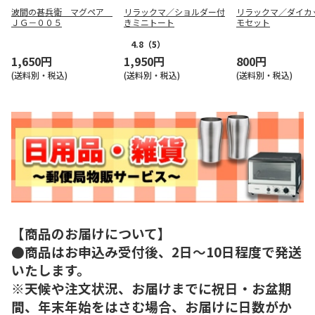
波間の甚兵衛 マグペア
リラックマ／ショルダー付
リラックマ／ダイカ
ＪＧ－００５
きミニトート
モセット
4.8
（5）
1,650円
1,950円
800円
(送料別・税込)
(送料別・税込)
(送料別・税込)
【商品のお届けについて】
●商品はお申込み受付後、2日～10日程度で発送
いたします。
※天候や注文状況、お届けまでに祝日・お盆期
間、年末年始をはさむ場合、お届けに日数がか