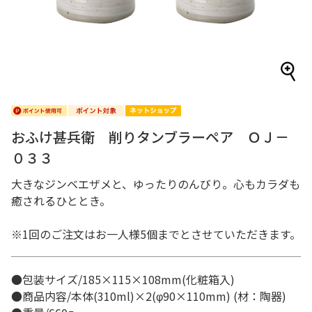
おふけ甚兵衛 削りタンブラーペア ＯＪ－
０３３
大きなジンベエザメと、ゆったりのんびり。心もカラダも
癒されるひととき。
※1回のご注文はお一人様5個までとさせていただきます。
●包装サイズ/185×115×108mm(化粧箱入)
●商品内容/本体(310ml)×2(φ90×110mm) (材：陶器)