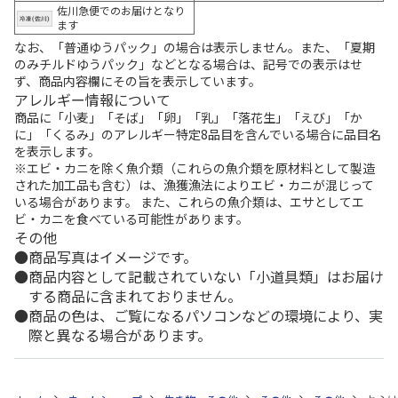
佐川急便でのお届けとなり
ます
なお、「普通ゆうパック」の場合は表示しません。また、「夏期
のみチルドゆうパック」などとなる場合は、記号での表示はせ
ず、商品内容欄にその旨を表示しています。
アレルギー情報について
商品に「小麦」「そば」「卵」「乳」「落花生」「えび」「か
に」「くるみ」のアレルギー特定8品目を含んでいる場合に品目名
を表示します。
※エビ・カニを除く魚介類（これらの魚介類を原材料として製造
された加工品も含む）は、漁獲漁法によりエビ・カニが混じって
いる場合があります。 また、これらの魚介類は、エサとしてエ
ビ・カニを食べている可能性があります。
その他
商品写真はイメージです。
商品内容として記載されていない「小道具類」はお届け
する商品に含まれておりません。
商品の色は、ご覧になるパソコンなどの環境により、実
際と異なる場合があります。