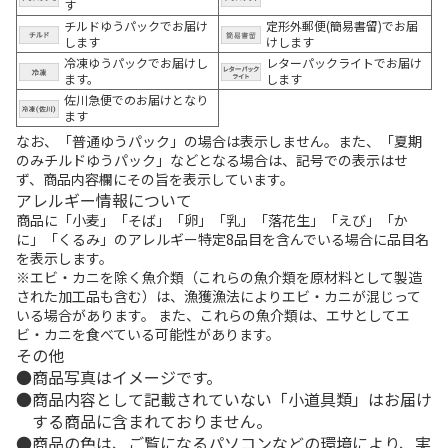
す
チルドゆうパックでお届け
定形外郵便(簡易書留)でお届
します
けします
冷凍ゆうパックでお届けし
レターパックライトでお届け
ます。
します
佐川急便でのお届けとなり
ます
なお、「普通ゆうパック」の場合は表示しません。また、「夏期
のみチルドゆうパック」などとなる場合は、記号での表示はせ
ず、商品内容欄にその旨を表示しています。
アレルギー情報について
商品に「小麦」「そば」「卵」「乳」「落花生」「えび」「か
に」「くるみ」のアレルギー特定8品目を含んでいる場合に品目名
を表示します。
※エビ・カニを除く魚介類（これらの魚介類を原材料として製造
された加工品も含む）は、漁獲漁法によりエビ・カニが混じって
いる場合があります。 また、これらの魚介類は、エサとしてエ
ビ・カニを食べている可能性があります。
その他
商品写真はイメージです。
商品内容として記載されていない「小道具類」はお届け
する商品に含まれておりません。
商品の色は、ご覧になるパソコンなどの環境により、実