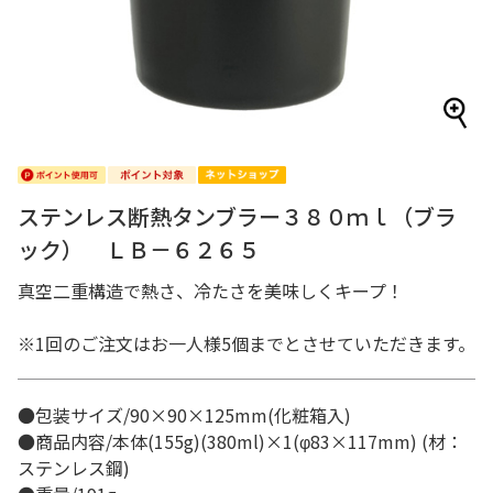
ステンレス断熱タンブラー３８０ｍｌ（ブラ
ック） ＬＢ－６２６５
真空二重構造で熱さ、冷たさを美味しくキープ！
※1回のご注文はお一人様5個までとさせていただきます。
●包装サイズ/90×90×125mm(化粧箱入)
●商品内容/本体(155g)(380ml)×1(φ83×117mm) (材：
ステンレス鋼)