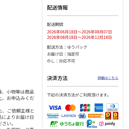
配送情報
配送期間
ス 大
MLB ドジャース 大
ドジャース 大谷翔
MLB ドジャース 大
由伸・
谷翔平 2026 NL 3・
平 日本人最多53試
谷翔平 2026 NL 3・
2026年06月18日～2026年08月07日
日本人
…
4月投手
…
合連続出塁記念 シ
4月投手
…
2026年08月18日～2026年12月18日
ル
…
17,000円
17,000円
8,500円
配送方法
ゆうパック
(送料・税込)
(送料・税込)
(送料・税込)
お届け日
指定可
のし
対応不可
決済方法
詳細はこちら
器、小物等は商品
下記の決済方法がご利用頂けます。
上、お申込みくだ
た、ご依頼主様と
品によりお届け日
ださい。