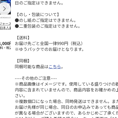
日のご指定はできません。
【のし・包装について】
●のし紙のご指定はできません。
ジャース 大谷翔
MLB ドジャース 大
ドジャース 大谷翔
MLB ドジャー
●二重包装のご指定はできません。
 日本人最多53試
谷翔平 2026 NL 3・
平 日本人最多53試
谷翔平・山本
連続出塁記念 ダ
4月投手
…
合連続出塁記念 コ
佐々木朗希 
…
イ
…
【送料】
お届け先ごと全国一律990円（税込）
3,000円
33,000円
9,900円
8,500円
送料・税込)
(送料・税込)
(送料・税込)
(送料・税込)
※ゆうパックでのお届けとなります。
【同梱】
同梱可能な商品は
こちら
。
----その他のご注意----
※商品画像はイメージです。使用している盛りつけの
内容に含まれていませんので、商品内容をお確かめの
さい。
※複数個口になった場合、同時発送はできません。ま
お届け先様が同じ場合、同日のお申込みであっても商
が異なる場合がございますので、あらかじめご了承く