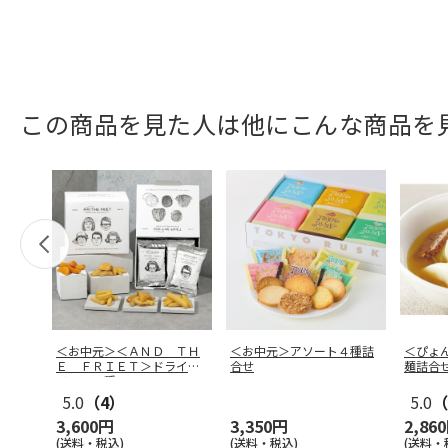
この商品を見た人は他にこんな商品を
＜お中元＞＜ＡＮＤ ＴＨ
＜お中元＞アソート４種詰
＜ぴょ
Ｅ ＦＲＩＥＴ＞ドライフ
合せ
麺詰合
リット５種
…
5.0
（4）
5.0
（
3,600円
3,350円
2,86
(送料・税込)
(送料・税込)
(送料・