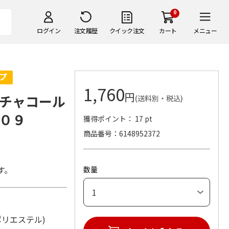
0
ログイン
注文履歴
クイック注文
カート
メニュー
1,760
円
チャコール
(送料別・税込)
０９
獲得ポイント： 17 pt
商品番号
6148952372
す。
数量
材：ポリエステル)