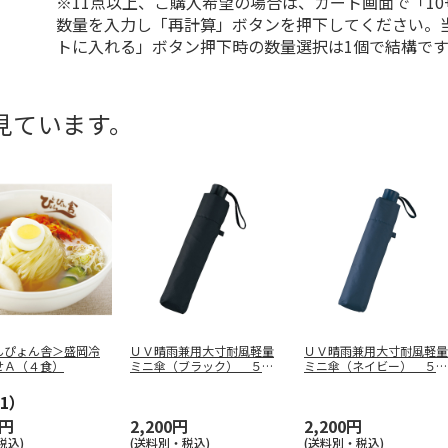
※11点以上、ご購入希望の場合は、カート画面で「10
数量を入力し「再計算」ボタンを押下してください。
トに入れる」ボタン押下時の数量選択は1個で結構です
見ています。
んぴょん舎＞盛岡冷
ＵＶ晴雨兼用大寸耐風軽量
ＵＶ晴雨兼用大寸耐風軽量
せＡ（４食）
ミニ傘（ブラック） ５０
ミニ傘（ネイビー） ５０
３９
３９
1）
0円
2,200円
2,200円
税込)
(送料別・税込)
(送料別・税込)