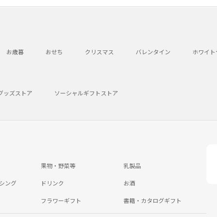
お歳暮
おせち
クリスマス
バレンタイン
ホワイト
グッズストア
ソーシャルギフトストア
果物・野菜等
乳製品
シング
ドリンク
お酒
フラワーギフト
書籍・カタログギフト