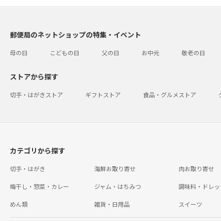
郵便局のネットショップの特集・イベント
母の日
こどもの日
父の日
お中元
敬老の日
ストアから探す
切手・はがきストア
ギフトストア
食品・グルメストア
カテゴリから探す
切手・はがき
海鮮お取り寄せ
肉お取り寄せ
梅干し・惣菜・カレー
ジャム・はちみつ
調味料・ドレッ
めん類
雑貨・日用品
スイーツ