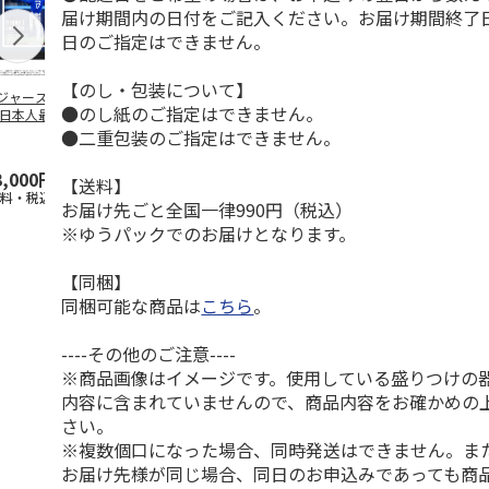
届け期間内の日付をご記入ください。お届け期間終了
日のご指定はできません。
【のし・包装について】
ジャース 大谷翔
MLB ドジャース 大
ドジャース 大谷翔
MLB ドジャー
●のし紙のご指定はできません。
 日本人最多53試
谷翔平 2026 NL 3・
平 日本人最多53試
谷翔平・山本
連続出塁記念 ダ
4月投手
…
合連続出塁記念 コ
佐々木朗希 
●二重包装のご指定はできません。
…
イ
…
3,000円
33,000円
9,900円
8,500円
【送料】
送料・税込)
(送料・税込)
(送料・税込)
(送料・税込)
お届け先ごと全国一律990円（税込）
※ゆうパックでのお届けとなります。
【同梱】
同梱可能な商品は
こちら
。
----その他のご注意----
※商品画像はイメージです。使用している盛りつけの
内容に含まれていませんので、商品内容をお確かめの
さい。
※複数個口になった場合、同時発送はできません。ま
お届け先様が同じ場合、同日のお申込みであっても商