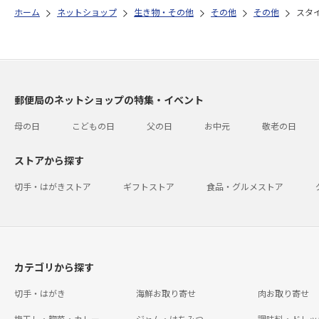
ホーム
ネットショップ
生き物・その他
その他
その他
スタ
郵便局のネットショップの特集・イベント
母の日
こどもの日
父の日
お中元
敬老の日
ストアから探す
切手・はがきストア
ギフトストア
食品・グルメストア
カテゴリから探す
切手・はがき
海鮮お取り寄せ
肉お取り寄せ
梅干し・惣菜・カレー
ジャム・はちみつ
調味料・ドレッ