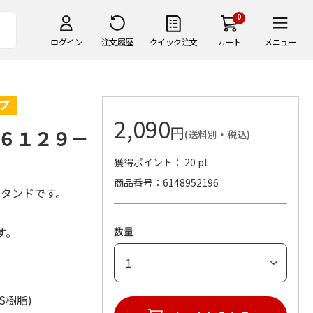
0
ログイン
注文履歴
クイック注文
カート
メニュー
2,090
円
６１２９－
(送料別・税込)
獲得ポイント： 20 pt
商品番号
6148952196
スタンドです。
す。
数量
ABS樹脂)