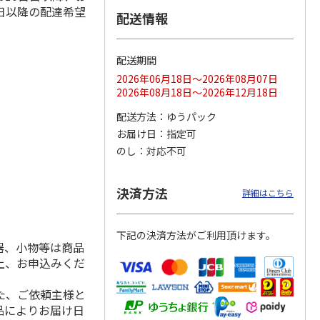
日以降の配達希望
配送情報
配送期間
ス 大
MLB ドジャース 大
ドジャース 大谷翔
MLB ドジャース 大
由伸・
谷翔平 2026 NL 3・
平 日本人最多53試
谷翔平 2026 NL 3・
2026年06月18日～2026年08月07日
日本人
…
4月投手
…
合連続出塁記念 シ
4月投手
…
2026年08月18日～2026年12月18日
ル
…
17,000円
17,000円
8,500円
配送方法
ゆうパック
(送料・税込)
(送料・税込)
(送料・税込)
お届け日
指定可
のし
対応不可
決済方法
詳細はこちら
下記の決済方法がご利用頂けます。
器、小物等は商品
上、お申込みくだ
た、ご依頼主様と
品によりお届け日