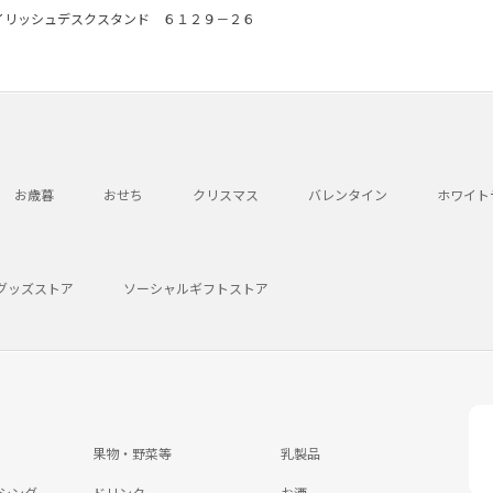
イリッシュデスクスタンド ６１２９－２６
お歳暮
おせち
クリスマス
バレンタイン
ホワイト
グッズストア
ソーシャルギフトストア
果物・野菜等
乳製品
シング
ドリンク
お酒