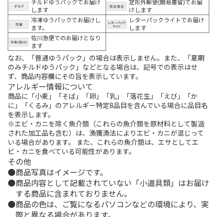
チルドゆうパックでお届け
定形外郵便(簡易書留)でお届
します
けします
冷凍ゆうパックでお届けし
レターパックライトでお届け
ます。
します
佐川急便でのお届けとなり
ます
なお、「普通ゆうパック」の場合は表示しません。また、「夏期
のみチルドゆうパック」などとなる場合は、記号での表示はせ
ず、商品内容欄にその旨を表示しています。
アレルギー情報について
商品に「小麦」「そば」「卵」「乳」「落花生」「えび」「か
に」「くるみ」のアレルギー特定8品目を含んでいる場合に品目名
を表示します。
※エビ・カニを除く魚介類（これらの魚介類を原材料として製造
された加工品も含む）は、漁獲漁法によりエビ・カニが混じって
いる場合があります。 また、これらの魚介類は、エサとしてエ
ビ・カニを食べている可能性があります。
その他
商品写真はイメージです。
商品内容として記載されていない「小道具類」はお届け
する商品に含まれておりません。
商品の色は、ご覧になるパソコンなどの環境により、実
際と異なる場合があります。