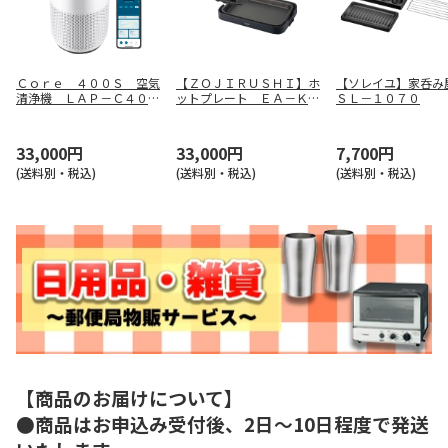
Ｃｏｒｅ ４００Ｓ 空気
【ＺＯＪＩＲＵＳＨＩ】ホ
【ソレイユ】家呑
清浄機 ＬＡＰ－Ｃ４０１
ットプレート ＥＡ－ＫＫ
ＳＬ－１０７０
Ｓ－ＷＪＰ
３０－ＢＡ
33,000円
33,000円
7,700円
(送料別・税込)
(送料別・税込)
(送料別・税込)
【商品のお届けについて】
●商品はお申込み受付後、2日～10日程度で発送