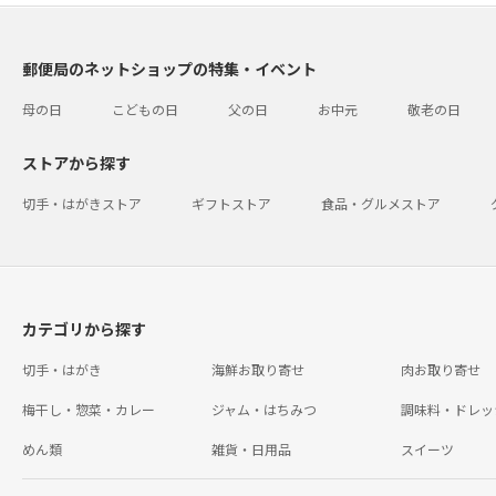
郵便局のネットショップの特集・イベント
母の日
こどもの日
父の日
お中元
敬老の日
ストアから探す
切手・はがきストア
ギフトストア
食品・グルメストア
カテゴリから探す
切手・はがき
海鮮お取り寄せ
肉お取り寄せ
梅干し・惣菜・カレー
ジャム・はちみつ
調味料・ドレッ
めん類
雑貨・日用品
スイーツ