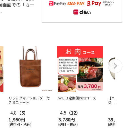
当画面での「カー
。
リラックマ／ショルダー付
ＷＥＢ定期便お肉コース
【ＹＡ－Ｍ
きミニトート
Ｏ ＪＡＰ
ジー ＹＪ
4.8
（5）
4.5
（12）
1,950円
3,780円
39,600円
(送料別・税込)
(送料・税込)
(送料別・税込