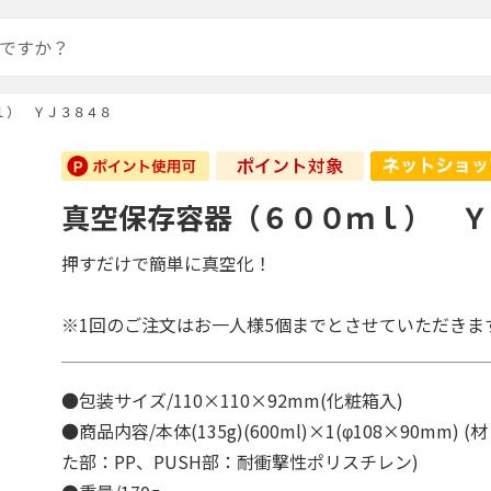
ｌ） ＹＪ３８４８
真空保存容器（６００ｍｌ） Ｙ
押すだけで簡単に真空化！
※1回のご注文はお一人様5個までとさせていただきま
●包装サイズ/110×110×92mm(化粧箱入)
●商品内容/本体(135g)(600ml)×1(φ108×90mm)
た部：PP、PUSH部：耐衝撃性ポリスチレン)