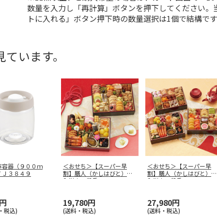
数量を入力し「再計算」ボタンを押下してください。
トに入れる」ボタン押下時の数量選択は1個で結構です
見ています。
存容器（９００ｍ
＜おせち＞【スーパー早
＜おせち＞【スーパー早
ＹＪ３８４９
割】膳人（かしはびと）
割】膳人（かしはびと）
和洋中二段重
和洋中三段重
0円
19,780円
27,980円
・税込)
(送料・税込)
(送料・税込)