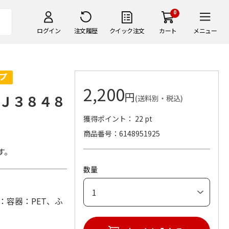
0
ログイン
注文履歴
クイック注文
カート
メニュー
2,200
円
Ｊ３８４８
(送料別・税込)
獲得ポイント： 22 pt
商品番号
6148951925
す。
数量
 (材：容器：PET、ふ