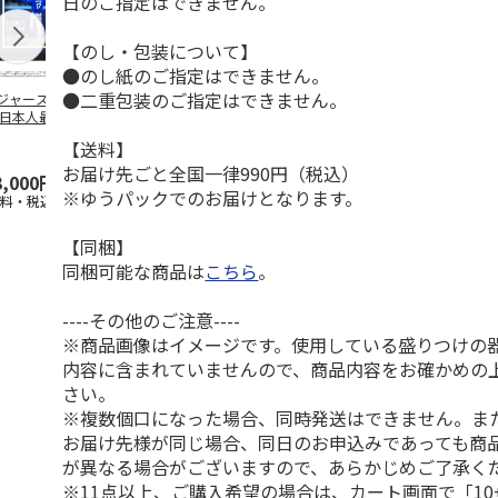
日のご指定はできません。
【のし・包装について】
●のし紙のご指定はできません。
●二重包装のご指定はできません。
ジャース 大谷翔
MLB ドジャース 大
ドジャース 大谷翔
MLB ドジャー
 日本人最多53試
谷翔平 2026 NL 3・
平 日本人最多53試
谷翔平・山本
連続出塁記念 ダ
4月投手
…
合連続出塁記念 コ
佐々木朗希 
【送料】
…
イ
…
お届け先ごと全国一律990円（税込）
3,000円
33,000円
9,900円
8,500円
※ゆうパックでのお届けとなります。
送料・税込)
(送料・税込)
(送料・税込)
(送料・税込)
【同梱】
同梱可能な商品は
こちら
。
----その他のご注意----
※商品画像はイメージです。使用している盛りつけの
内容に含まれていませんので、商品内容をお確かめの
さい。
※複数個口になった場合、同時発送はできません。ま
お届け先様が同じ場合、同日のお申込みであっても商
が異なる場合がございますので、あらかじめご了承く
※11点以上、ご購入希望の場合は、カート画面で「10