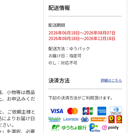
配送情報
配送期間
ス 大
MLB ドジャース 大
ドジャース 大谷翔
MLB ドジャース 大
由伸・
谷翔平 2026 NL 3・
平 日本人最多53試
谷翔平 2026 NL 3・
2026年06月18日～2026年08月07日
日本人
…
4月投手
…
合連続出塁記念 シ
4月投手
…
2026年08月18日～2026年12月18日
ル
…
17,000円
17,000円
8,500円
配送方法
ゆうパック
(送料・税込)
(送料・税込)
(送料・税込)
お届け日
指定可
のし
対応不可
決済方法
詳細はこちら
器、小物等は商品
下記の決済方法がご利用頂けます。
上、お申込みくだ
た、ご依頼主様と
品によりお届け日
ださい。
+」を選択、必要