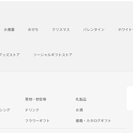
お歳暮
おせち
クリスマス
バレンタイン
ホワイト
グッズストア
ソーシャルギフトストア
果物・野菜等
乳製品
シング
ドリンク
お酒
フラワーギフト
書籍・カタログギフト