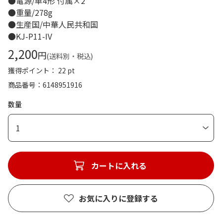
●電源/単4形 付属×2
●重量/278g
●生産国/中華人民共和国
●KJ-P11-IV
2,200
円
(送料別・税込)
獲得ポイント： 22 pt
商品番号
6148951916
数量
1
カートに入れる
お気に入りに登録する