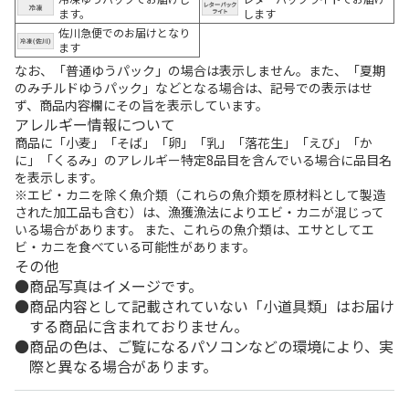
ます。
します
佐川急便でのお届けとなり
ます
なお、「普通ゆうパック」の場合は表示しません。また、「夏期
のみチルドゆうパック」などとなる場合は、記号での表示はせ
ず、商品内容欄にその旨を表示しています。
アレルギー情報について
商品に「小麦」「そば」「卵」「乳」「落花生」「えび」「か
に」「くるみ」のアレルギー特定8品目を含んでいる場合に品目名
を表示します。
※エビ・カニを除く魚介類（これらの魚介類を原材料として製造
された加工品も含む）は、漁獲漁法によりエビ・カニが混じって
いる場合があります。 また、これらの魚介類は、エサとしてエ
ビ・カニを食べている可能性があります。
その他
商品写真はイメージです。
商品内容として記載されていない「小道具類」はお届け
する商品に含まれておりません。
商品の色は、ご覧になるパソコンなどの環境により、実
際と異なる場合があります。