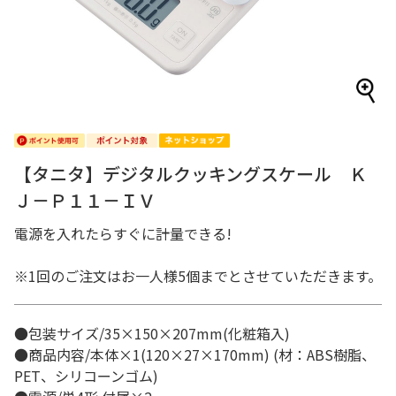
【タニタ】デジタルクッキングスケール Ｋ
Ｊ－Ｐ１１－ＩＶ
電源を入れたらすぐに計量できる!
※1回のご注文はお一人様5個までとさせていただきます。
●包装サイズ/35×150×207mm(化粧箱入)
●商品内容/本体×1(120×27×170mm) (材：ABS樹脂、
PET、シリコーンゴム)