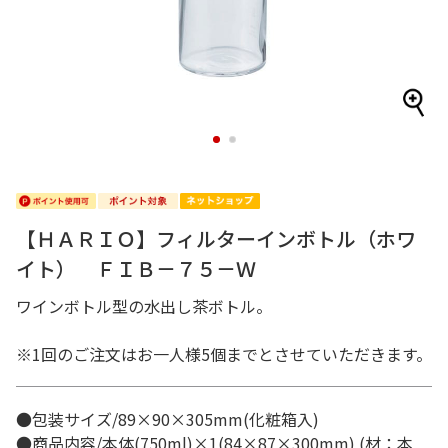
1
2
【ＨＡＲＩＯ】フィルターインボトル（ホワ
イト） ＦＩＢ－７５－Ｗ
ワインボトル型の水出し茶ボトル。
※1回のご注文はお一人様5個までとさせていただきます。
●包装サイズ/89×90×305mm(化粧箱入)
●商品内容/本体(750ml)×1(84×87×300mm) (材：本