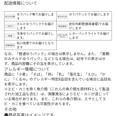
配送情報について
ゆうパック等でお届けしま
ゆうパケットでお届けします
す
チルドゆうパックでお届け
定形外郵便(簡易書留)でお届
します
けします
冷凍ゆうパックでお届けし
レターパックライトでお届け
ます。
します
佐川急便でのお届けとなり
ます
なお、「普通ゆうパック」の場合は表示しません。また、「夏期
のみチルドゆうパック」などとなる場合は、記号での表示はせ
ず、商品内容欄にその旨を表示しています。
アレルギー情報について
商品に「小麦」「そば」「卵」「乳」「落花生」「えび」「か
に」「くるみ」のアレルギー特定8品目を含んでいる場合に品目名
を表示します。
※エビ・カニを除く魚介類（これらの魚介類を原材料として製造
された加工品も含む）は、漁獲漁法によりエビ・カニが混じって
いる場合があります。 また、これらの魚介類は、エサとしてエ
ビ・カニを食べている可能性があります。
その他
商品写真はイメージです。