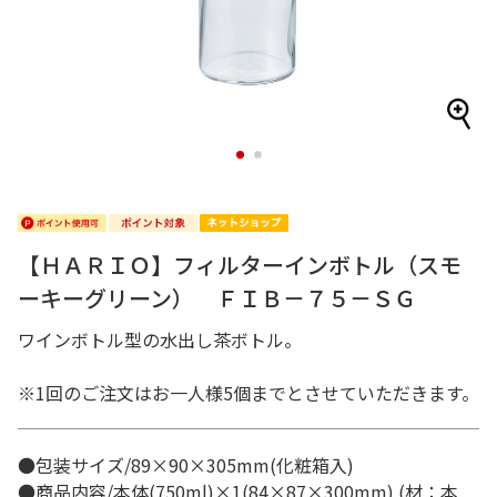
1
2
【ＨＡＲＩＯ】フィルターインボトル（スモ
ーキーグリーン） ＦＩＢ－７５－ＳＧ
ワインボトル型の水出し茶ボトル。
※1回のご注文はお一人様5個までとさせていただきます。
●包装サイズ/89×90×305mm(化粧箱入)
●商品内容/本体(750ml)×1(84×87×300mm) (材：本