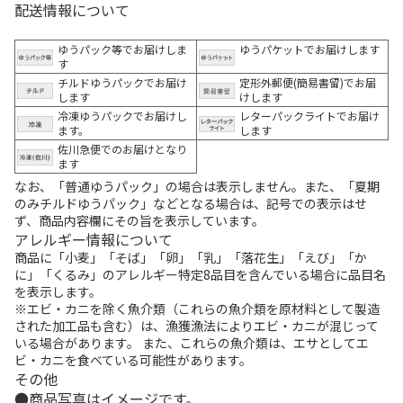
配送情報について
ゆうパック等でお届けしま
ゆうパケットでお届けします
す
チルドゆうパックでお届け
定形外郵便(簡易書留)でお届
します
けします
冷凍ゆうパックでお届けし
レターパックライトでお届け
ます。
します
佐川急便でのお届けとなり
ます
なお、「普通ゆうパック」の場合は表示しません。また、「夏期
のみチルドゆうパック」などとなる場合は、記号での表示はせ
ず、商品内容欄にその旨を表示しています。
アレルギー情報について
商品に「小麦」「そば」「卵」「乳」「落花生」「えび」「か
に」「くるみ」のアレルギー特定8品目を含んでいる場合に品目名
を表示します。
※エビ・カニを除く魚介類（これらの魚介類を原材料として製造
された加工品も含む）は、漁獲漁法によりエビ・カニが混じって
いる場合があります。 また、これらの魚介類は、エサとしてエ
ビ・カニを食べている可能性があります。
その他
商品写真はイメージです。