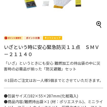
いざという時に安心緊急防災１１点 ＳＭＶ
－２１１４０
「いざ」というときにも安心 難燃加工の持出袋の中に災
害時の必需品が揃った「防災避難」セット
※1回のご注文はお一人様5個までとさせていただきます。
●包装サイズ/182×55×287mm(化粧箱入)
●商品内容/難燃持出袋×1 (材：ポリエステル)、ミニライ