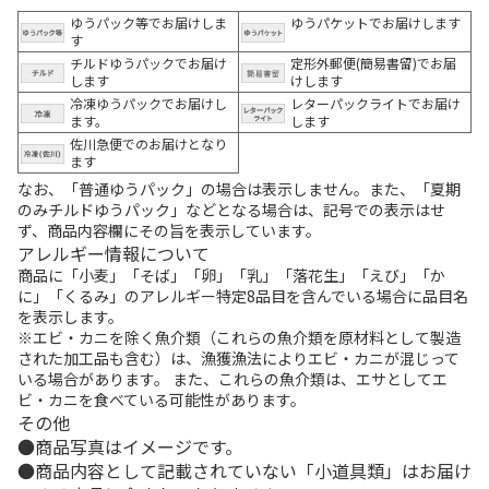
ゆうパック等でお届けしま
ゆうパケットでお届けします
す
チルドゆうパックでお届け
定形外郵便(簡易書留)でお届
します
けします
冷凍ゆうパックでお届けし
レターパックライトでお届け
ます。
します
佐川急便でのお届けとなり
ます
なお、「普通ゆうパック」の場合は表示しません。また、「夏期
のみチルドゆうパック」などとなる場合は、記号での表示はせ
ず、商品内容欄にその旨を表示しています。
アレルギー情報について
商品に「小麦」「そば」「卵」「乳」「落花生」「えび」「か
に」「くるみ」のアレルギー特定8品目を含んでいる場合に品目名
を表示します。
※エビ・カニを除く魚介類（これらの魚介類を原材料として製造
された加工品も含む）は、漁獲漁法によりエビ・カニが混じって
いる場合があります。 また、これらの魚介類は、エサとしてエ
ビ・カニを食べている可能性があります。
その他
商品写真はイメージです。
商品内容として記載されていない「小道具類」はお届け