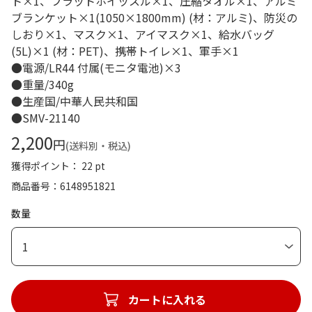
ト×1、フラットホイッスル×1、圧縮タオル×1、アルミ
ブランケット×1(1050×1800mm) (材：アルミ)、防災の
しおり×1、マスク×1、アイマスク×1、給水バッグ
(5L)×1 (材：PET)、携帯トイレ×1、軍手×1
●電源/LR44 付属(モニタ電池)×3
●重量/340g
●生産国/中華人民共和国
●SMV-21140
2,200
円
(送料別・税込)
獲得ポイント： 22 pt
商品番号
6148951821
数量
1
カートに入れる