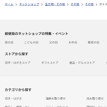
ホーム
ネットショップ
生き物・その他
その他
その他
ボト
郵便局のネットショップの特集・イベント
母の日
こどもの日
父の日
お中元
敬老の日
ストアから探す
切手・はがきストア
ギフトストア
食品・グルメストア
カテゴリから探す
切手・はがき
海鮮お取り寄せ
肉お取り寄せ
梅干し・惣菜・カレー
ジャム・はちみつ
調味料・ドレッ