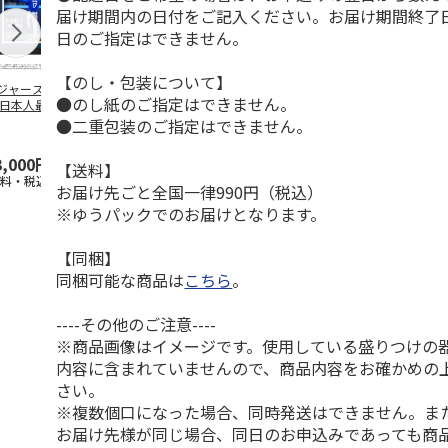
届け期間内の日付をご記入ください。お届け期間終了
日のご指定はできません。
【のし・包装について】
ジャース 大谷翔
MLB ドジャース 大
ドジャース 大谷翔
MLB ドジャー
●のし紙のご指定はできません。
 日本人最多53試
谷翔平 2026 NL 3・
平 日本人最多53試
谷翔平・山本
連続出塁記念 ダ
4月投手
…
合連続出塁記念 コ
佐々木朗希 
●二重包装のご指定はできません。
…
イ
…
3,000円
33,000円
9,900円
8,500円
【送料】
送料・税込)
(送料・税込)
(送料・税込)
(送料・税込)
お届け先ごと全国一律990円（税込）
※ゆうパックでのお届けとなります。
【同梱】
同梱可能な商品は
こちら
。
----その他のご注意----
※商品画像はイメージです。使用している盛りつけの
内容に含まれていませんので、商品内容をお確かめの
さい。
※複数個口になった場合、同時発送はできません。ま
お届け先様が同じ場合、同日のお申込みであっても商