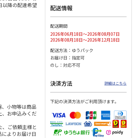
日以降の配達希望
配送情報
配送期間
ス 大
MLB ドジャース 大
ドジャース 大谷翔
MLB ドジャース 大
由伸・
谷翔平 2026 NL 3・
平 日本人最多53試
谷翔平 2026 NL 3・
2026年06月18日～2026年08月07日
日本人
…
4月投手
…
合連続出塁記念 シ
4月投手
…
2026年08月18日～2026年12月18日
ル
…
17,000円
17,000円
8,500円
配送方法
ゆうパック
(送料・税込)
(送料・税込)
(送料・税込)
お届け日
指定可
のし
対応不可
決済方法
詳細はこちら
下記の決済方法がご利用頂けます。
器、小物等は商品
上、お申込みくだ
た、ご依頼主様と
品によりお届け日