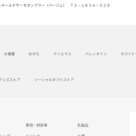
ルホールドサーモタンブラー（ベージュ） ＴＳ－１６５４－０２８
お歳暮
おせち
クリスマス
バレンタイン
ホワイト
グッズストア
ソーシャルギフトストア
果物・野菜等
乳製品
シング
ドリンク
お酒