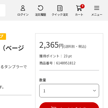
0
ログイン
注文履歴
クイック注文
カート
メニュー
2,365
円
（ベージ
(送料別・税込)
獲得ポイント： 23 pt
商品番号
6148951812
きるタンブラーで
数量
す。