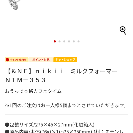
1
2
3
4
5
6
【＆ＮＥ】ｎｉｋｉｉ ミルクフォーマー
ＮＩＭ－３５３
おうちで本格カフェタイム
※1回のご注文はお一人様5個までとさせていただきます。
●包装サイズ/275×45×27mm(化粧箱入)
●商品内容/本体(76g)×1(φ25×250mm) (材：ステンレ