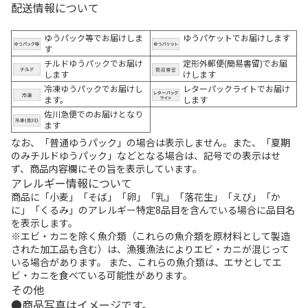
配送情報について
ゆうパック等でお届けしま
ゆうパケットでお届けします
す
チルドゆうパックでお届け
定形外郵便(簡易書留)でお届
します
けします
冷凍ゆうパックでお届けし
レターパックライトでお届け
ます。
します
佐川急便でのお届けとなり
ます
なお、「普通ゆうパック」の場合は表示しません。また、「夏期
のみチルドゆうパック」などとなる場合は、記号での表示はせ
ず、商品内容欄にその旨を表示しています。
アレルギー情報について
商品に「小麦」「そば」「卵」「乳」「落花生」「えび」「か
に」「くるみ」のアレルギー特定8品目を含んでいる場合に品目名
を表示します。
※エビ・カニを除く魚介類（これらの魚介類を原材料として製造
された加工品も含む）は、漁獲漁法によりエビ・カニが混じって
いる場合があります。 また、これらの魚介類は、エサとしてエ
ビ・カニを食べている可能性があります。
その他
商品写真はイメージです。