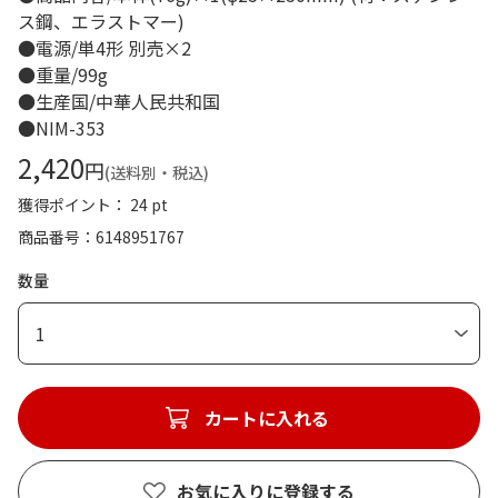
ス鋼、エラストマー)
●電源/単4形 別売×2
●重量/99g
●生産国/中華人民共和国
●NIM-353
2,420
円
(送料別・税込)
獲得ポイント： 24 pt
商品番号
6148951767
数量
1
カートに入れる
お気に入りに登録する