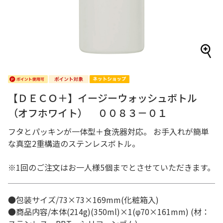
【ＤＥＣＯ＋】イージーウォッシュボトル
（オフホワイト） ００８３－０１
フタとパッキンが一体型＋食洗器対応。 お手入れが簡単
な真空2重構造のステンレスボトル。
※1回のご注文はお一人様5個までとさせていただきます。
●包装サイズ/73×73×169mm(化粧箱入)
●商品内容/本体(214g)(350ml)×1(φ70×161mm) (材：