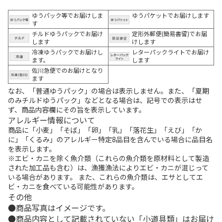
ゆうパック等でお届けしま
ゆうパケットでお届けします
す
チルドゆうパックでお届け
定形外郵便(簡易書留)でお届
します
けします
冷凍ゆうパックでお届けし
レターパックライトでお届け
ます。
します
佐川急便でのお届けとなり
ます
なお、「普通ゆうパック」の場合は表示しません。また、「夏期
のみチルドゆうパック」などとなる場合は、記号での表示はせ
ず、商品内容欄にその旨を表示しています。
アレルギー情報について
商品に「小麦」「そば」「卵」「乳」「落花生」「えび」「か
に」「くるみ」のアレルギー特定8品目を含んでいる場合に品目名
を表示します。
※エビ・カニを除く魚介類（これらの魚介類を原材料として製造
された加工品も含む）は、漁獲漁法によりエビ・カニが混じって
いる場合があります。 また、これらの魚介類は、エサとしてエ
ビ・カニを食べている可能性があります。
その他
商品写真はイメージです。
商品内容として記載されていない「小道具類」はお届け