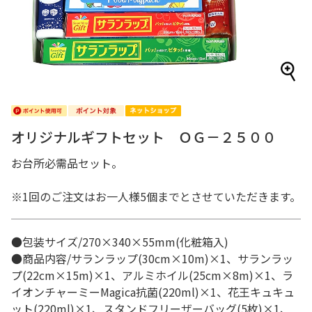
オリジナルギフトセット ＯＧ－２５００
お台所必需品セット。
※1回のご注文はお一人様5個までとさせていただきます。
●包装サイズ/270×340×55mm(化粧箱入)
●商品内容/サランラップ(30cm×10m)×1、サランラッ
プ(22cm×15m)×1、アルミホイル(25cm×8m)×1、ラ
イオンチャーミーMagica抗菌(220ml)×1、花王キュキュ
ット(220ml)×1、スタンドフリーザーバッグ(5枚)×1、