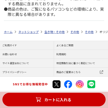
する商品に含まれておりません。
商品の色は、ご覧になるパソコンなどの環境により、実
際と異なる場合があります。
ホーム
ネットショップ
生き物・その他
その他
その他
オリジ
ご利用ガイド
よくあるご質問
お問い合わせ
利用規約
サイト運営会社について
特定商取引法に基づく表記について
プライバシーポリシー
商品のご提案はこちら
SNSでお得な情報発信中
カートに入れる
Copyright (C) JAPAN POST Co.,Ltd. All Rights Reserved.