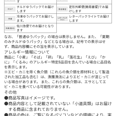
す
チルドゆうパックでお届け
定形外郵便(簡易書留)でお届
します
けします
冷凍ゆうパックでお届けし
レターパックライトでお届け
ます。
します
佐川急便でのお届けとなり
ます
なお、「普通ゆうパック」の場合は表示しません。また、「夏期
のみチルドゆうパック」などとなる場合は、記号での表示はせ
ず、商品内容欄にその旨を表示しています。
アレルギー情報について
商品に「小麦」「そば」「卵」「乳」「落花生」「えび」「か
に」「くるみ」のアレルギー特定8品目を含んでいる場合に品目名
を表示します。
※エビ・カニを除く魚介類（これらの魚介類を原材料として製造
された加工品も含む）は、漁獲漁法によりエビ・カニが混じって
いる場合があります。 また、これらの魚介類は、エサとしてエ
ビ・カニを食べている可能性があります。
その他
商品写真はイメージです。
商品内容として記載されていない「小道具類」はお届け
する商品に含まれておりません。
商品の色は、ご覧になるパソコンなどの環境により、実