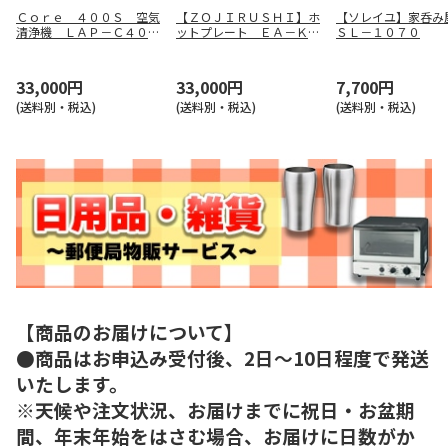
Ｃｏｒｅ ４００Ｓ 空気
【ＺＯＪＩＲＵＳＨＩ】ホ
【ソレイユ】家呑
清浄機 ＬＡＰ－Ｃ４０１
ットプレート ＥＡ－ＫＫ
ＳＬ－１０７０
Ｓ－ＷＪＰ
３０－ＢＡ
33,000円
33,000円
7,700円
(送料別・税込)
(送料別・税込)
(送料別・税込)
【商品のお届けについて】
●商品はお申込み受付後、2日～10日程度で発送
いたします。
※天候や注文状況、お届けまでに祝日・お盆期
間、年末年始をはさむ場合、お届けに日数がか