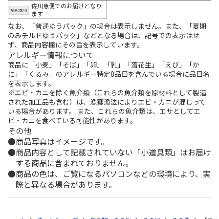
佐川急便でのお届けとなり
ます
なお、「普通ゆうパック」の場合は表示しません。また、「夏期
のみチルドゆうパック」などとなる場合は、記号での表示はせ
ず、商品内容欄にその旨を表示しています。
アレルギー情報について
商品に「小麦」「そば」「卵」「乳」「落花生」「えび」「か
に」「くるみ」のアレルギー特定8品目を含んでいる場合に品目名
を表示します。
※エビ・カニを除く魚介類（これらの魚介類を原材料として製造
された加工品も含む）は、漁獲漁法によりエビ・カニが混じって
いる場合があります。 また、これらの魚介類は、エサとしてエ
ビ・カニを食べている可能性があります。
その他
商品写真はイメージです。
商品内容として記載されていない「小道具類」はお届け
する商品に含まれておりません。
商品の色は、ご覧になるパソコンなどの環境により、実
際と異なる場合があります。