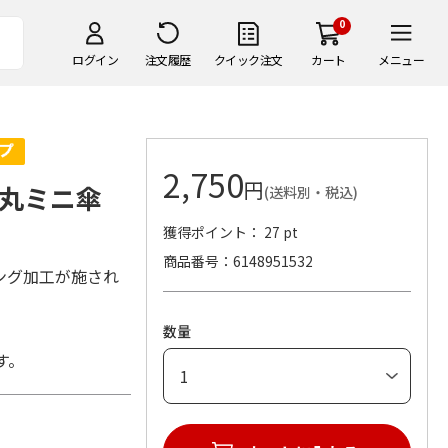
0
ログイン
注文履歴
クイック注文
カート
メニュー
2,750
円
 丸ミニ傘
(送料別・税込)
獲得ポイント： 27 pt
商品番号
6148951532
ング加工が施され
数量
す。