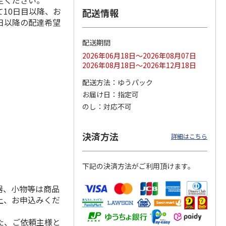
定ください。
10日目以降、お
配送情報
日以降の配達希望
配送期間
ス 大
MLB ドジャース 大
ドジャース 大谷翔
MLB ドジャース 大
由伸・
谷翔平 2026 NL 3・
平 日本人最多53試
谷翔平 2026 NL 3・
2026年06月18日～2026年08月07日
日本人
…
4月投手
…
合連続出塁記念 シ
4月投手
…
2026年08月18日～2026年12月18日
ル
…
17,000円
17,000円
8,500円
配送方法
ゆうパック
(送料・税込)
(送料・税込)
(送料・税込)
お届け日
指定可
のし
対応不可
決済方法
詳細はこちら
下記の決済方法がご利用頂けます。
器、小物等は商品
上、お申込みくだ
た、ご依頼主様と