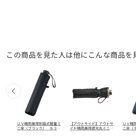
この商品を見た人は他にこんな商品を
ＵＶ晴雨兼用耐風式軽量ミ
【アウトサイド】アウトサ
ＵＶ晴
ニ傘（ブラック） ６３３
イド晴雨兼用遮光丸ミニ
ニ傘（
７
傘 ７１９０
…
７