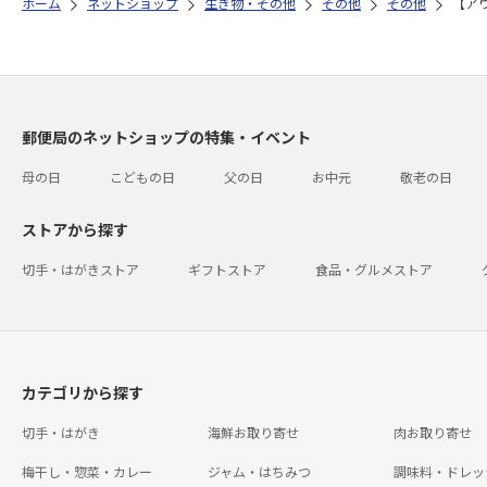
ホーム
ネットショップ
生き物・その他
その他
その他
【ア
郵便局のネットショップの特集・イベント
母の日
こどもの日
父の日
お中元
敬老の日
ストアから探す
切手・はがきストア
ギフトストア
食品・グルメストア
カテゴリから探す
切手・はがき
海鮮お取り寄せ
肉お取り寄せ
梅干し・惣菜・カレー
ジャム・はちみつ
調味料・ドレッ