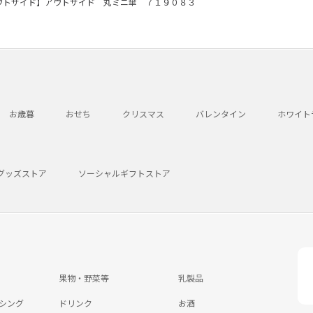
ウトサイド】アウトサイド 丸ミニ傘 ７１９０８３
お歳暮
おせち
クリスマス
バレンタイン
ホワイト
グッズストア
ソーシャルギフトストア
果物・野菜等
乳製品
シング
ドリンク
お酒