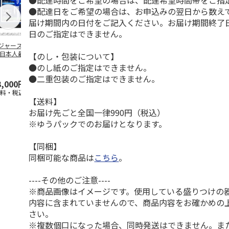
●配達時間をご希望の場合は、配達希望時間帯をご指
●配達日をご希望の場合は、お申込みの翌日から数えて
届け期間内の日付をご記入ください。お届け期間終了
日のご指定はできません。
ジャース 大谷翔
MLB ドジャース 大
ドジャース 大谷翔
MLB ドジャー
 日本人最多53試
谷翔平 2026 NL 3・
平 日本人最多53試
谷翔平・山本
【のし・包装について】
連続出塁記念 ダ
4月投手
…
合連続出塁記念 コ
佐々木朗希 
●のし紙のご指定はできません。
…
イ
…
●二重包装のご指定はできません。
3,000円
33,000円
9,900円
8,500円
送料・税込)
(送料・税込)
(送料・税込)
(送料・税込)
【送料】
お届け先ごと全国一律990円（税込）
※ゆうパックでのお届けとなります。
【同梱】
同梱可能な商品は
こちら
。
----その他のご注意----
※商品画像はイメージです。使用している盛りつけの
内容に含まれていませんので、商品内容をお確かめの
さい。
※複数個口になった場合、同時発送はできません。ま