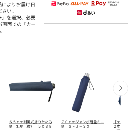
品によりお届け日
ださい。
+」を選択、必要
当画面での「カー
。
６５ｃｍ耐風式折りたたみ
７０ｃｍジャンボ軽量ミニ
【ｍａｂｕ
傘 無地（紺） ５０３８
傘 ＳＦＪ－３０
２本骨折り
（紺） Ｓ