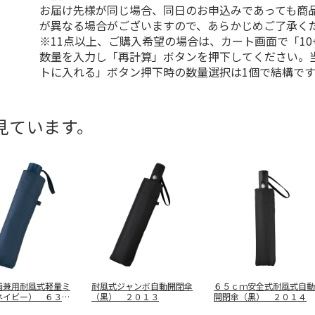
お届け先様が同じ場合、同日のお申込みであっても商
が異なる場合がございますので、あらかじめご了承く
※11点以上、ご購入希望の場合は、カート画面で「10
数量を入力し「再計算」ボタンを押下してください。
トに入れる」ボタン押下時の数量選択は1個で結構です
見ています。
雨兼用耐風式軽量ミ
耐風式ジャンボ自動開閉傘
６５ｃｍ安全式耐風式自動
ネイビー） ６３３
（黒） ２０１３
開閉傘（黒） ２０１４