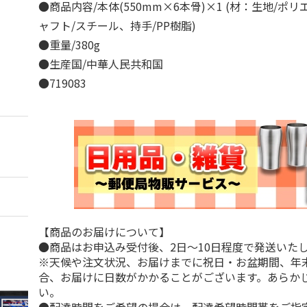
●商品内容/本体(550mm×6本骨)×1 (材：生地/ポリ
ャフト/スチール、持手/PP樹脂)
●重量/380g
●生産国/中華人民共和国
●719083
【商品のお届けについて】
●商品はお申込み受付後、2日～10日程度で発送いた
※天候や注文状況、お届けまでに祝日・お盆期間、年
合、お届けに日数がかかることがございます。あらか
い。