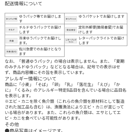
配送情報について
ゆうパック等でお届けしま
ゆうパケットでお届けします
す
チルドゆうパックでお届け
定形外郵便(簡易書留)でお届
します
けします
冷凍ゆうパックでお届けし
レターパックライトでお届け
ます。
します
佐川急便でのお届けとなり
ます
なお、「普通ゆうパック」の場合は表示しません。また、「夏期
のみチルドゆうパック」などとなる場合は、記号での表示はせ
ず、商品内容欄にその旨を表示しています。
アレルギー情報について
商品に「小麦」「そば」「卵」「乳」「落花生」「えび」「か
に」「くるみ」のアレルギー特定8品目を含んでいる場合に品目名
を表示します。
※エビ・カニを除く魚介類（これらの魚介類を原材料として製造
された加工品も含む）は、漁獲漁法によりエビ・カニが混じって
いる場合があります。 また、これらの魚介類は、エサとしてエ
ビ・カニを食べている可能性があります。
その他
商品写真はイメージです。