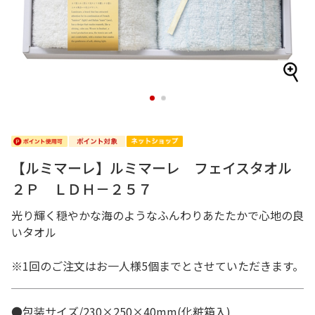
1
2
【ルミマーレ】ルミマーレ フェイスタオル
２Ｐ ＬＤＨ－２５７
光り輝く穏やかな海のようなふんわりあたたかで心地の良
いタオル
※1回のご注文はお一人様5個までとさせていただきます。
●包装サイズ/230×250×40mm(化粧箱入)