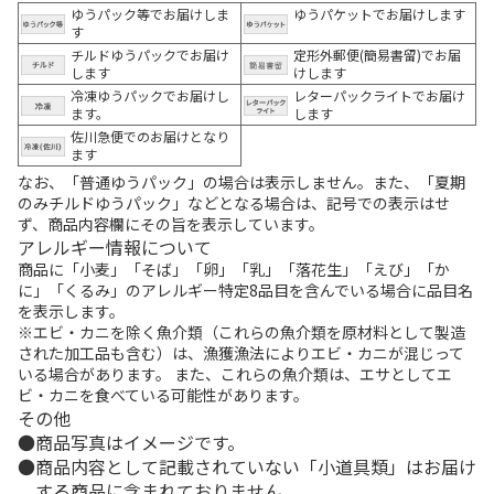
ゆうパック等でお届けしま
ゆうパケットでお届けします
す
チルドゆうパックでお届け
定形外郵便(簡易書留)でお届
します
けします
冷凍ゆうパックでお届けし
レターパックライトでお届け
ます。
します
佐川急便でのお届けとなり
ます
なお、「普通ゆうパック」の場合は表示しません。また、「夏期
のみチルドゆうパック」などとなる場合は、記号での表示はせ
ず、商品内容欄にその旨を表示しています。
アレルギー情報について
商品に「小麦」「そば」「卵」「乳」「落花生」「えび」「か
に」「くるみ」のアレルギー特定8品目を含んでいる場合に品目名
を表示します。
※エビ・カニを除く魚介類（これらの魚介類を原材料として製造
された加工品も含む）は、漁獲漁法によりエビ・カニが混じって
いる場合があります。 また、これらの魚介類は、エサとしてエ
ビ・カニを食べている可能性があります。
その他
商品写真はイメージです。
商品内容として記載されていない「小道具類」はお届け
する商品に含まれておりません。