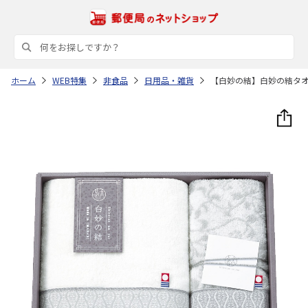
ホーム
WEB特集
非食品
日用品・雑貨
【白妙の結】白妙の結タ