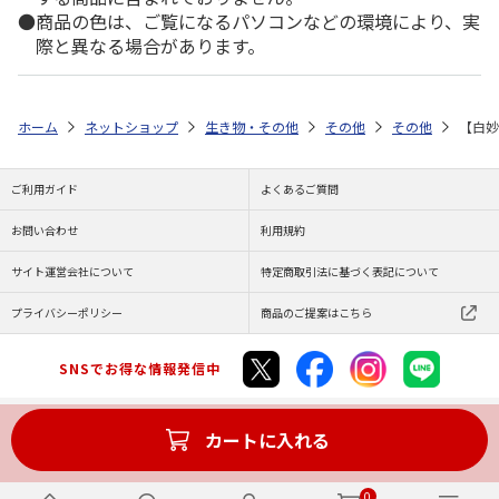
商品の色は、ご覧になるパソコンなどの環境により、実
際と異なる場合があります。
ホーム
ネットショップ
生き物・その他
その他
その他
【白妙
ご利用ガイド
よくあるご質問
お問い合わせ
利用規約
サイト運営会社について
特定商取引法に基づく表記について
プライバシーポリシー
商品のご提案はこちら
SNSでお得な情報発信中
カートに入れる
Copyright (C) JAPAN POST Co.,Ltd. All Rights Reserved.
0