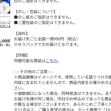
日のご指定はできません。
【のし・包装について】
●のし紙のご指定はできません。
●二重包装のご指定はできません。
ジャース 大谷翔
MLB ドジャース 大
ドジャース 大谷翔
MLB ドジャー
 日本人最多53試
谷翔平 2026 NL 3・
平 日本人最多53試
谷翔平・山本
連続出塁記念 ダ
4月投手
…
合連続出塁記念 コ
佐々木朗希 
【送料】
…
イ
…
お届け先ごと全国一律990円（税込）
3,000円
33,000円
9,900円
8,500円
※ゆうパックでのお届けとなります。
送料・税込)
(送料・税込)
(送料・税込)
(送料・税込)
【同梱】
同梱可能な商品は
こちら
。
----その他のご注意----
※商品画像はイメージです。使用している盛りつけの
内容に含まれていませんので、商品内容をお確かめの
さい。
※複数個口になった場合、同時発送はできません。ま
お届け先様が同じ場合、同日のお申込みであっても商
が異なる場合がございますので、あらかじめご了承く
※11点以上、ご購入希望の場合は、カート画面で「10