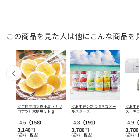
この商品を見た人は他にこんな商品を
＜ご自宅用＞夏小夏（ナツ
＜お中元＞新つぶらなオー
＜お中
コナツ）家庭用３ｋｇ
ルスターズ
ス ギ
4.6
（158）
4.8
（191）
4.9
（
3,140円
3,780円
3,78
(送料・税込)
(送料・税込)
(送料・