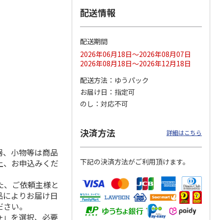
配送情報
配送期間
ス 大
MLB ドジャース 大
ドジャース 大谷翔
MLB ドジャース 大
由伸・
谷翔平 2026 NL 3・
平 日本人最多53試
谷翔平 2026 NL 3・
2026年06月18日～2026年08月07日
日本人
…
4月投手
…
合連続出塁記念 シ
4月投手
…
2026年08月18日～2026年12月18日
ル
…
17,000円
17,000円
8,500円
配送方法
ゆうパック
(送料・税込)
(送料・税込)
(送料・税込)
お届け日
指定可
のし
対応不可
決済方法
詳細はこちら
器、小物等は商品
下記の決済方法がご利用頂けます。
上、お申込みくだ
た、ご依頼主様と
品によりお届け日
ださい。
+」を選択、必要