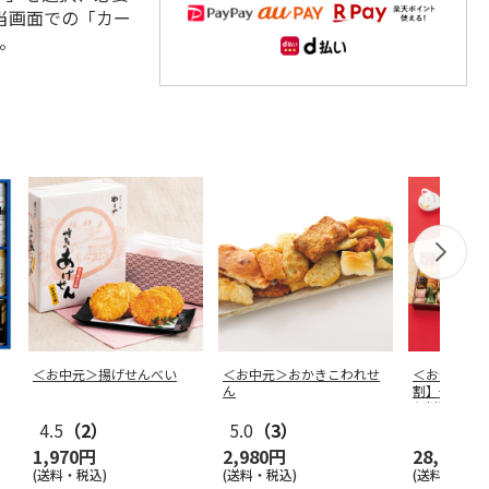
当画面での「カー
。
＜お中元＞揚げせんべい
＜お中元＞おかきこわれせ
＜おせち＞
ん
割】千賀屋
ち料理「千
4.5
（2）
5.0
（3）
1,970円
2,980円
28,980円
(送料・税込)
(送料・税込)
(送料・税込)