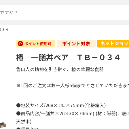
０３４
椿 一膳丼ペア ＴＢ－０３４
魯山人の精神を引き継ぐ、椿の華麗な食器
※1回のご注文はお一人様5個までとさせていただきま
●包装サイズ/268×145×75mm(化粧箱入)
●商品内容/一膳丼×2(φ130×74mm) (材：磁器)、箸×2
天然木)