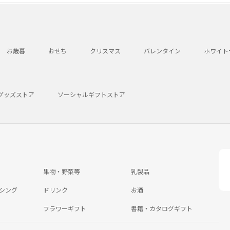
お歳暮
おせち
クリスマス
バレンタイン
ホワイト
グッズストア
ソーシャルギフトストア
果物・野菜等
乳製品
シング
ドリンク
お酒
フラワーギフト
書籍・カタログギフト