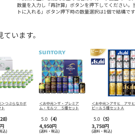
数量を入力し「再計算」ボタンを押下してください。
トに入れる」ボタン押下時の数量選択は1個で結構です
見ています。
元＞つぶらなカボ
＜お中元＞ザ・プレミア
＜お中元＞アサヒ アサヒ
フト
ム・モルツ ５種セット
ビール５種セットＡ
28）
5.0
（4）
5.0
（5）
0円
4,950円
3,750円
税込)
(送料・税込)
(送料・税込)