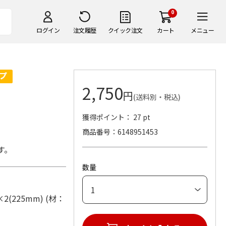
0
ログイン
注文履歴
クイック注文
カート
メニュー
2,750
円
(送料別・税込)
獲得ポイント： 27 pt
商品番号
6148951453
す。
数量
(225mm) (材：