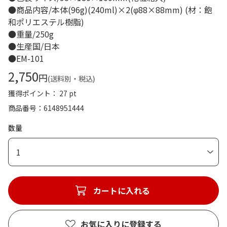
●商品内容/本体(96g)(240ml)×2(φ88×88mm) (材：飽
和ポリエステル樹脂)
●重量/250g
●生産国/日本
●EM-101
2,750
円
(送料別・税込)
獲得ポイント： 27 pt
商品番号
6148951444
数量
1
カートに入れる
お気に入りに登録する