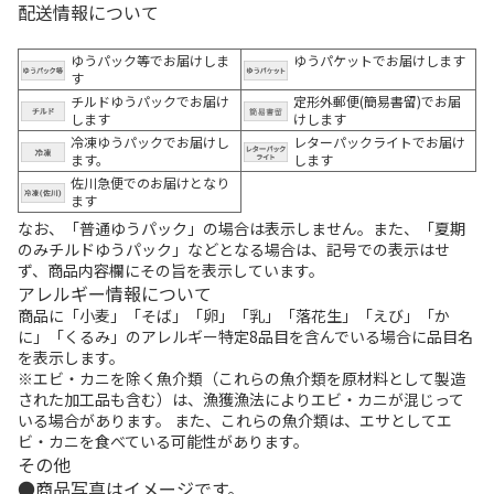
配送情報について
ゆうパック等でお届けしま
ゆうパケットでお届けします
す
チルドゆうパックでお届け
定形外郵便(簡易書留)でお届
します
けします
冷凍ゆうパックでお届けし
レターパックライトでお届け
ます。
します
佐川急便でのお届けとなり
ます
なお、「普通ゆうパック」の場合は表示しません。また、「夏期
のみチルドゆうパック」などとなる場合は、記号での表示はせ
ず、商品内容欄にその旨を表示しています。
アレルギー情報について
商品に「小麦」「そば」「卵」「乳」「落花生」「えび」「か
に」「くるみ」のアレルギー特定8品目を含んでいる場合に品目名
を表示します。
※エビ・カニを除く魚介類（これらの魚介類を原材料として製造
された加工品も含む）は、漁獲漁法によりエビ・カニが混じって
いる場合があります。 また、これらの魚介類は、エサとしてエ
ビ・カニを食べている可能性があります。
その他
商品写真はイメージです。