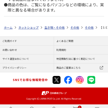
商品の色は、ご覧になるパソコンなどの環境により、実
際と異なる場合があります。
ホーム
ネットショップ
生き物・その他
その他
その他
【ＳＥ
ご利用ガイド
よくあるご質問
お問い合わせ
利用規約
サイト運営会社について
特定商取引法に基づく表記について
プライバシーポリシー
商品のご提案はこちら
SNSでお得な情報発信中
Copyright (C) JAPAN POST Co.,Ltd. All Rights Reserved.
0