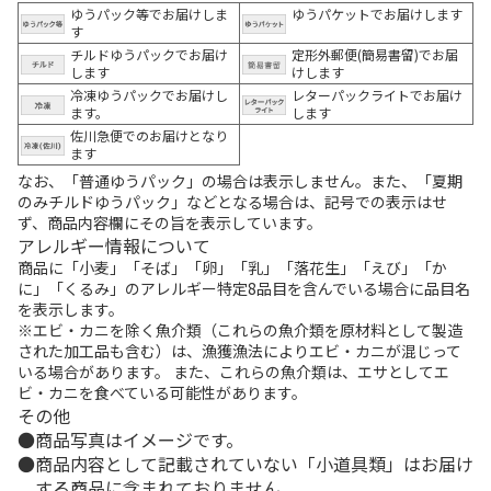
ゆうパック等でお届けしま
ゆうパケットでお届けします
す
チルドゆうパックでお届け
定形外郵便(簡易書留)でお届
します
けします
冷凍ゆうパックでお届けし
レターパックライトでお届け
ます。
します
佐川急便でのお届けとなり
ます
なお、「普通ゆうパック」の場合は表示しません。また、「夏期
のみチルドゆうパック」などとなる場合は、記号での表示はせ
ず、商品内容欄にその旨を表示しています。
アレルギー情報について
商品に「小麦」「そば」「卵」「乳」「落花生」「えび」「か
に」「くるみ」のアレルギー特定8品目を含んでいる場合に品目名
を表示します。
※エビ・カニを除く魚介類（これらの魚介類を原材料として製造
された加工品も含む）は、漁獲漁法によりエビ・カニが混じって
いる場合があります。 また、これらの魚介類は、エサとしてエ
ビ・カニを食べている可能性があります。
その他
商品写真はイメージです。
商品内容として記載されていない「小道具類」はお届け
する商品に含まれておりません。