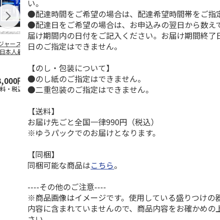
い。
●配達時間をご希望の場合は、配達希望時間帯をご指
●配達日をご希望の場合は、お申込みの翌日から数えて
届け期間内の日付をご記入ください。お届け期間終了
ジャース 大谷翔
MLB ドジャース 大
ドジャース 大谷翔
MLB ドジャー
日のご指定はできません。
 日本人最多53試
谷翔平 2026 NL 3・
平 日本人最多53試
谷翔平・山本
連続出塁記念 ダ
4月投手
…
合連続出塁記念 コ
佐々木朗希 
【のし・包装について】
…
イ
…
●のし紙のご指定はできません。
3,000円
33,000円
9,900円
8,500円
●二重包装のご指定はできません。
送料・税込)
(送料・税込)
(送料・税込)
(送料・税込)
【送料】
お届け先ごと全国一律990円（税込）
※ゆうパックでのお届けとなります。
【同梱】
同梱可能な商品は
こちら
。
----その他のご注意----
※商品画像はイメージです。使用している盛りつけの
内容に含まれていませんので、商品内容をお確かめの
さい。