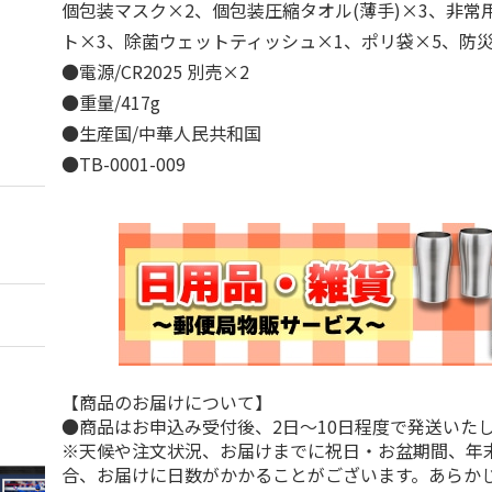
個包装マスク×2、個包装圧縮タオル(薄手)×3、非常
ト×3、除菌ウェットティッシュ×1、ポリ袋×5、防
●電源/CR2025 別売×2
●重量/417g
●生産国/中華人民共和国
●TB-0001-009
【商品のお届けについて】
●商品はお申込み受付後、2日～10日程度で発送いた
※天候や注文状況、お届けまでに祝日・お盆期間、年
合、お届けに日数がかかることがございます。あらか