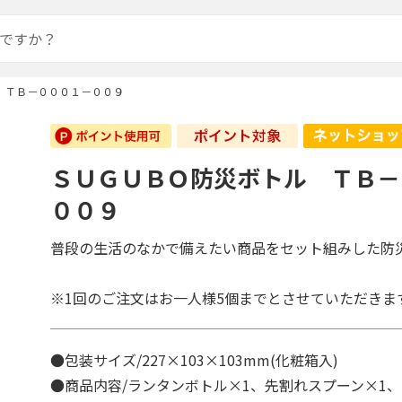
 ＴＢ－０００１－００９
ＳＵＧＵＢＯ防災ボトル ＴＢ－
００９
普段の生活のなかで備えたい商品をセット組みした防
※1回のご注文はお一人様5個までとさせていただきま
●包装サイズ/227×103×103mm(化粧箱入)
●商品内容/ランタンボトル×1、先割れスプーン×1、