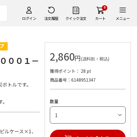
0
ログイン
注文履歴
クイック注文
カート
メニュー
2,860
円
０００１－
(送料別・税込)
獲得ポイント： 28 pt
商品番号
6148951347
災ボトルです。
す。
数量
ピルケース×1、