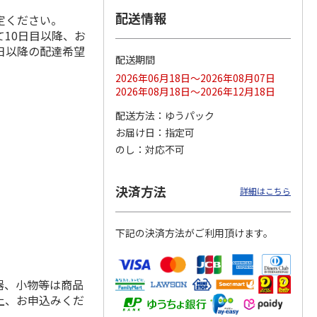
配送情報
定ください。
10日目以降、お
日以降の配達希望
配送期間
ス 大
MLB ドジャース 大
ドジャース 大谷翔
MLB ドジャース 大
由伸・
谷翔平 2026 NL 3・
平 日本人最多53試
谷翔平 2026 NL 3・
2026年06月18日～2026年08月07日
日本人
…
4月投手
…
合連続出塁記念 シ
4月投手
…
2026年08月18日～2026年12月18日
ル
…
17,000円
17,000円
8,500円
配送方法
ゆうパック
(送料・税込)
(送料・税込)
(送料・税込)
お届け日
指定可
のし
対応不可
決済方法
詳細はこちら
下記の決済方法がご利用頂けます。
器、小物等は商品
上、お申込みくだ