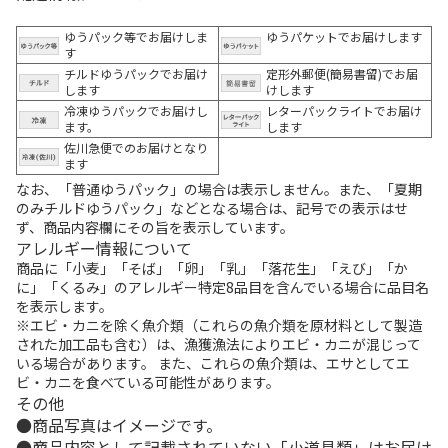
ゆうパック等でお届けしま
ゆうパケットでお届けします
す
チルドゆうパックでお届け
定形外郵便(簡易書留)でお届
します
けします
冷凍ゆうパックでお届けし
レターパックライトでお届け
ます。
します
佐川急便でのお届けとなり
ます
なお、「普通ゆうパック」の場合は表示しません。また、「夏期
のみチルドゆうパック」などとなる場合は、記号での表示はせ
ず、商品内容欄にその旨を表示しています。
アレルギー情報について
商品に「小麦」「そば」「卵」「乳」「落花生」「えび」「か
に」「くるみ」のアレルギー特定8品目を含んでいる場合に品目名
を表示します。
※エビ・カニを除く魚介類（これらの魚介類を原材料として製造
された加工品も含む）は、漁獲漁法によりエビ・カニが混じって
いる場合があります。 また、これらの魚介類は、エサとしてエ
ビ・カニを食べている可能性があります。
その他
商品写真はイメージです。
商品内容として記載されていない「小道具類」はお届け