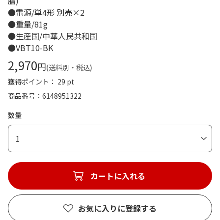
脂)
●電源/単4形 別売×2
●重量/81g
●生産国/中華人民共和国
●VBT10-BK
2,970
円
(送料別・税込)
獲得ポイント： 29 pt
商品番号
6148951322
数量
1
カートに入れる
お気に入りに登録する