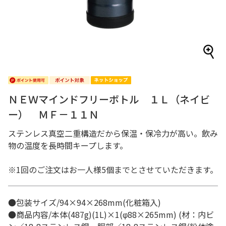
ＮＥＷマインドフリーボトル １Ｌ（ネイビ
ー） ＭＦ－１１Ｎ
ステンレス真空二重構造だから保温・保冷力が高い。飲み
物の温度を長時間キープします。
※1回のご注文はお一人様5個までとさせていただきます。
●包装サイズ/94×94×268mm(化粧箱入)
●商品内容/本体(487g)(1L)×1(φ88×265mm) (材：内ビ