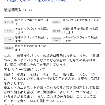
配送情報について
ゆうパック等でお届けしま
ゆうパケットでお届けします
す
チルドゆうパックでお届け
定形外郵便(簡易書留)でお届
します
けします
冷凍ゆうパックでお届けし
レターパックライトでお届け
ます。
します
佐川急便でのお届けとなり
ます
なお、「普通ゆうパック」の場合は表示しません。また、「夏期
のみチルドゆうパック」などとなる場合は、記号での表示はせ
ず、商品内容欄にその旨を表示しています。
アレルギー情報について
商品に「小麦」「そば」「卵」「乳」「落花生」「えび」「か
に」「くるみ」のアレルギー特定8品目を含んでいる場合に品目名
を表示します。
※エビ・カニを除く魚介類（これらの魚介類を原材料として製造
された加工品も含む）は、漁獲漁法によりエビ・カニが混じって
いる場合があります。 また、これらの魚介類は、エサとしてエ
ビ・カニを食べている可能性があります。