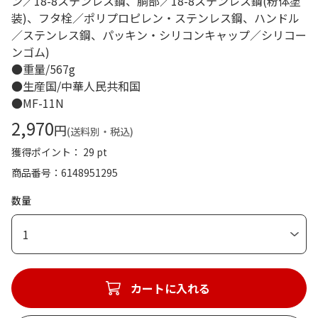
ン／18-8ステンレス鋼、胴部／18-8ステンレス鋼(粉体塗
装)、フタ栓／ポリプロピレン・ステンレス鋼、ハンドル
／ステンレス鋼、パッキン・シリコンキャップ／シリコー
ンゴム)
●重量/567g
●生産国/中華人民共和国
●MF-11N
2,970
円
(送料別・税込)
獲得ポイント： 29 pt
商品番号
6148951295
数量
1
カートに入れる