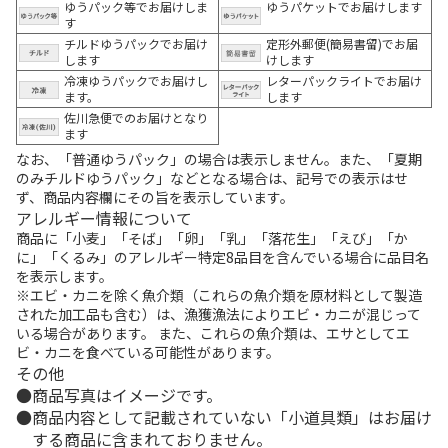
ゆうパック等でお届けしま
ゆうパケットでお届けします
す
チルドゆうパックでお届け
定形外郵便(簡易書留)でお届
します
けします
冷凍ゆうパックでお届けし
レターパックライトでお届け
ます。
します
佐川急便でのお届けとなり
ます
なお、「普通ゆうパック」の場合は表示しません。また、「夏期
のみチルドゆうパック」などとなる場合は、記号での表示はせ
ず、商品内容欄にその旨を表示しています。
アレルギー情報について
商品に「小麦」「そば」「卵」「乳」「落花生」「えび」「か
に」「くるみ」のアレルギー特定8品目を含んでいる場合に品目名
を表示します。
※エビ・カニを除く魚介類（これらの魚介類を原材料として製造
された加工品も含む）は、漁獲漁法によりエビ・カニが混じって
いる場合があります。 また、これらの魚介類は、エサとしてエ
ビ・カニを食べている可能性があります。
その他
商品写真はイメージです。
商品内容として記載されていない「小道具類」はお届け
する商品に含まれておりません。