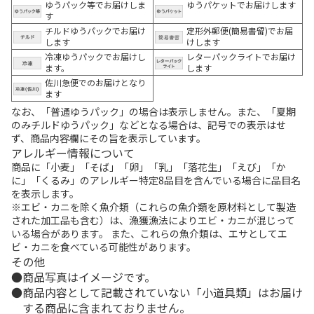
ゆうパック等でお届けしま
ゆうパケットでお届けします
す
チルドゆうパックでお届け
定形外郵便(簡易書留)でお届
します
けします
冷凍ゆうパックでお届けし
レターパックライトでお届け
ます。
します
佐川急便でのお届けとなり
ます
なお、「普通ゆうパック」の場合は表示しません。また、「夏期
のみチルドゆうパック」などとなる場合は、記号での表示はせ
ず、商品内容欄にその旨を表示しています。
アレルギー情報について
商品に「小麦」「そば」「卵」「乳」「落花生」「えび」「か
に」「くるみ」のアレルギー特定8品目を含んでいる場合に品目名
を表示します。
※エビ・カニを除く魚介類（これらの魚介類を原材料として製造
された加工品も含む）は、漁獲漁法によりエビ・カニが混じって
いる場合があります。 また、これらの魚介類は、エサとしてエ
ビ・カニを食べている可能性があります。
その他
商品写真はイメージです。
商品内容として記載されていない「小道具類」はお届け
する商品に含まれておりません。