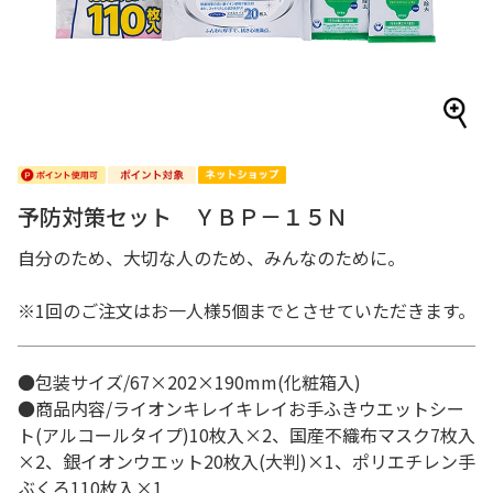
予防対策セット ＹＢＰ－１５Ｎ
自分のため、大切な人のため、みんなのために。
※1回のご注文はお一人様5個までとさせていただきます。
●包装サイズ/67×202×190mm(化粧箱入)
●商品内容/ライオンキレイキレイお手ふきウエットシー
ト(アルコールタイプ)10枚入×2、国産不織布マスク7枚入
×2、銀イオンウエット20枚入(大判)×1、ポリエチレン手
ぶくろ110枚入×1