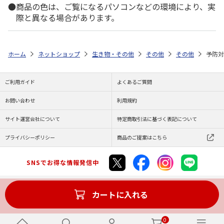
商品の色は、ご覧になるパソコンなどの環境により、実
際と異なる場合があります。
ホーム
ネットショップ
生き物・その他
その他
その他
予防対
ご利用ガイド
よくあるご質問
お問い合わせ
利用規約
サイト運営会社について
特定商取引法に基づく表記について
プライバシーポリシー
商品のご提案はこちら
SNSでお得な情報発信中
カートに入れる
Copyright (C) JAPAN POST Co.,Ltd. All Rights Reserved.
0