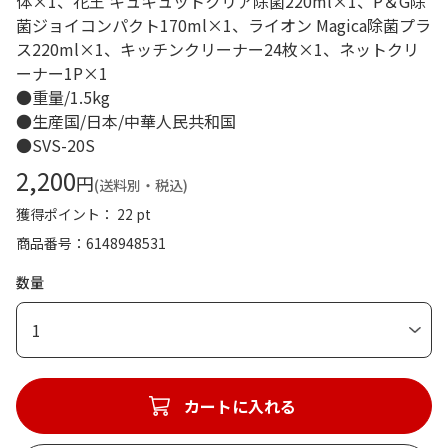
体×1、花王 キュキュットクリア除菌220ml×1、P＆G除
菌ジョイコンパクト170ml×1、ライオン Magica除菌プラ
ス220ml×1、キッチンクリーナー24枚×1、ネットクリ
ーナー1P×1
●重量/1.5kg
●生産国/日本/中華人民共和国
●SVS-20S
2,200
円
(送料別・税込)
獲得ポイント： 22 pt
商品番号
6148948531
数量
1
カートに入れる