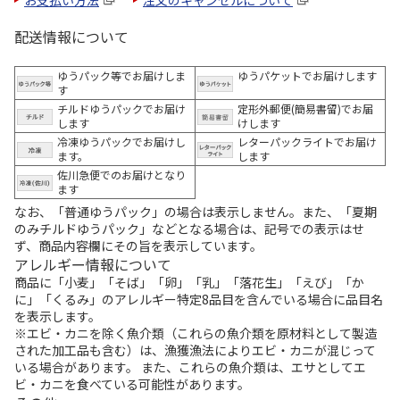
配送情報について
ゆうパック等でお届けしま
ゆうパケットでお届けします
す
チルドゆうパックでお届け
定形外郵便(簡易書留)でお届
します
けします
冷凍ゆうパックでお届けし
レターパックライトでお届け
ます。
します
佐川急便でのお届けとなり
ます
なお、「普通ゆうパック」の場合は表示しません。また、「夏期
のみチルドゆうパック」などとなる場合は、記号での表示はせ
ず、商品内容欄にその旨を表示しています。
アレルギー情報について
商品に「小麦」「そば」「卵」「乳」「落花生」「えび」「か
に」「くるみ」のアレルギー特定8品目を含んでいる場合に品目名
を表示します。
※エビ・カニを除く魚介類（これらの魚介類を原材料として製造
された加工品も含む）は、漁獲漁法によりエビ・カニが混じって
いる場合があります。 また、これらの魚介類は、エサとしてエ
ビ・カニを食べている可能性があります。