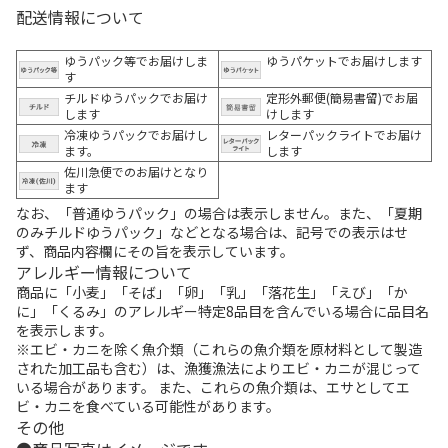
配送情報について
ゆうパック等でお届けしま
ゆうパケットでお届けします
す
チルドゆうパックでお届け
定形外郵便(簡易書留)でお届
します
けします
冷凍ゆうパックでお届けし
レターパックライトでお届け
ます。
します
佐川急便でのお届けとなり
ます
なお、「普通ゆうパック」の場合は表示しません。また、「夏期
のみチルドゆうパック」などとなる場合は、記号での表示はせ
ず、商品内容欄にその旨を表示しています。
アレルギー情報について
商品に「小麦」「そば」「卵」「乳」「落花生」「えび」「か
に」「くるみ」のアレルギー特定8品目を含んでいる場合に品目名
を表示します。
※エビ・カニを除く魚介類（これらの魚介類を原材料として製造
された加工品も含む）は、漁獲漁法によりエビ・カニが混じって
いる場合があります。 また、これらの魚介類は、エサとしてエ
ビ・カニを食べている可能性があります。
その他