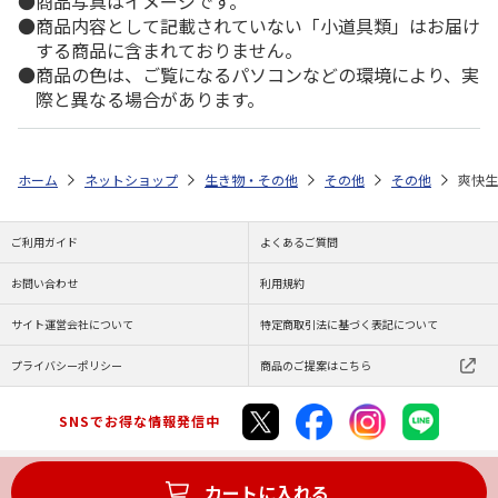
商品写真はイメージです。
商品内容として記載されていない「小道具類」はお届け
する商品に含まれておりません。
商品の色は、ご覧になるパソコンなどの環境により、実
際と異なる場合があります。
ホーム
ネットショップ
生き物・その他
その他
その他
爽快生
ご利用ガイド
よくあるご質問
お問い合わせ
利用規約
サイト運営会社について
特定商取引法に基づく表記について
プライバシーポリシー
商品のご提案はこちら
SNSでお得な情報発信中
カートに入れる