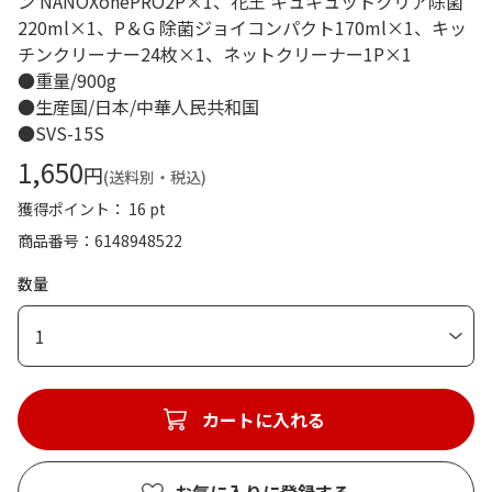
ン NANOXonePRO2P×1、花王 キュキュットクリア除菌
220ml×1、P＆G 除菌ジョイコンパクト170ml×1、キッ
チンクリーナー24枚×1、ネットクリーナー1P×1
●重量/900g
●生産国/日本/中華人民共和国
●SVS-15S
1,650
円
(送料別・税込)
獲得ポイント： 16 pt
商品番号
6148948522
数量
1
カートに入れる