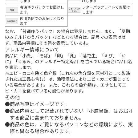
します
けします
冷凍ゆうパックでお届けし
レターパックライトでお届け
ます。
します
佐川急便でのお届けとなり
ます
なお、「普通ゆうパック」の場合は表示しません。また、「夏期
のみチルドゆうパック」などとなる場合は、記号での表示はせ
ず、商品内容欄にその旨を表示しています。
アレルギー情報について
商品に「小麦」「そば」「卵」「乳」「落花生」「えび」「か
に」「くるみ」のアレルギー特定8品目を含んでいる場合に品目名
を表示します。
※エビ・カニを除く魚介類（これらの魚介類を原材料として製造
された加工品も含む）は、漁獲漁法によりエビ・カニが混じって
いる場合があります。 また、これらの魚介類は、エサとしてエ
ビ・カニを食べている可能性があります。
その他
商品写真はイメージです。
商品内容として記載されていない「小道具類」はお届け
する商品に含まれておりません。
商品の色は、ご覧になるパソコンなどの環境により、実
際と異なる場合があります。