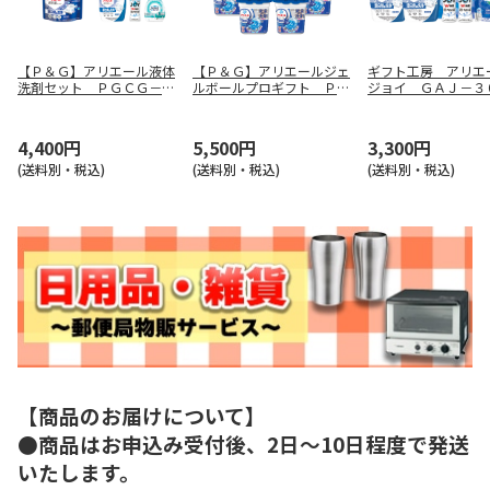
【Ｐ＆Ｇ】アリエール液体
【Ｐ＆Ｇ】アリエールジェ
ギフト工房 アリエ
洗剤セット ＰＧＣＧ－４
ルボールプロギフト ＰＧ
ジョイ ＧＡＪ－３
０Ｆ
ＡＧ－５０Ｅ
4,400円
5,500円
3,300円
(送料別・税込)
(送料別・税込)
(送料別・税込)
【商品のお届けについて】
●商品はお申込み受付後、2日～10日程度で発送
いたします。