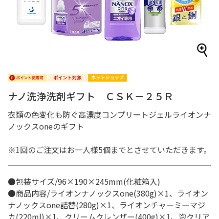
ナノ洗浄洗剤ギフト ＣＳＫ－２５Ｒ
衣類の色変化も防ぐ高濃度コンプリートジェルライオンナ
ノックスoneのギフト
※1回のご注文はお一人様5個までとさせていただきます。
●包装サイズ/96×190×245mm(化粧箱入)
●商品内容/ライオンナノックスone(380g)×1、ライオン
ナノックスone詰替(280g)×1、ライオンチャーミーマジ
カ(220ml)×1、クリームクレンザー(400g)×1、泡クリア