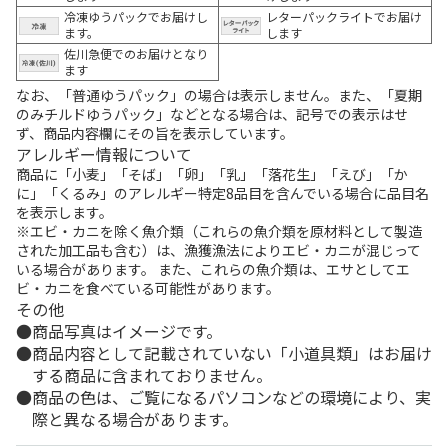
冷凍ゆうパックでお届けし
レターパックライトでお届け
ます。
します
佐川急便でのお届けとなり
ます
なお、「普通ゆうパック」の場合は表示しません。また、「夏期
のみチルドゆうパック」などとなる場合は、記号での表示はせ
ず、商品内容欄にその旨を表示しています。
アレルギー情報について
商品に「小麦」「そば」「卵」「乳」「落花生」「えび」「か
に」「くるみ」のアレルギー特定8品目を含んでいる場合に品目名
を表示します。
※エビ・カニを除く魚介類（これらの魚介類を原材料として製造
された加工品も含む）は、漁獲漁法によりエビ・カニが混じって
いる場合があります。 また、これらの魚介類は、エサとしてエ
ビ・カニを食べている可能性があります。
その他
商品写真はイメージです。
商品内容として記載されていない「小道具類」はお届け
する商品に含まれておりません。
商品の色は、ご覧になるパソコンなどの環境により、実
際と異なる場合があります。