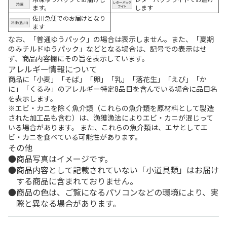
ます。
します
佐川急便でのお届けとなり
ます
なお、「普通ゆうパック」の場合は表示しません。また、「夏期
のみチルドゆうパック」などとなる場合は、記号での表示はせ
ず、商品内容欄にその旨を表示しています。
アレルギー情報について
商品に「小麦」「そば」「卵」「乳」「落花生」「えび」「か
に」「くるみ」のアレルギー特定8品目を含んでいる場合に品目名
を表示します。
※エビ・カニを除く魚介類（これらの魚介類を原材料として製造
された加工品も含む）は、漁獲漁法によりエビ・カニが混じって
いる場合があります。 また、これらの魚介類は、エサとしてエ
ビ・カニを食べている可能性があります。
その他
商品写真はイメージです。
商品内容として記載されていない「小道具類」はお届け
する商品に含まれておりません。
商品の色は、ご覧になるパソコンなどの環境により、実
際と異なる場合があります。