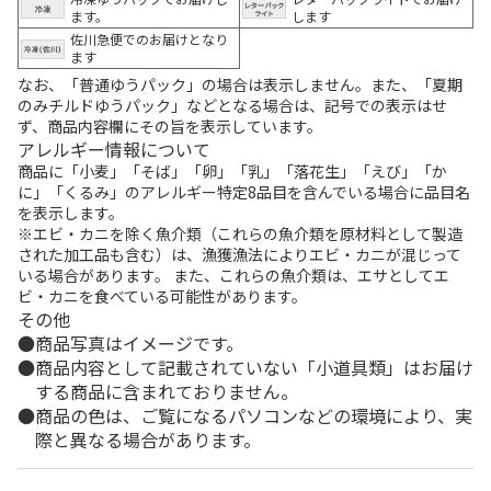
ます。
します
佐川急便でのお届けとなり
ます
なお、「普通ゆうパック」の場合は表示しません。また、「夏期
のみチルドゆうパック」などとなる場合は、記号での表示はせ
ず、商品内容欄にその旨を表示しています。
アレルギー情報について
商品に「小麦」「そば」「卵」「乳」「落花生」「えび」「か
に」「くるみ」のアレルギー特定8品目を含んでいる場合に品目名
を表示します。
※エビ・カニを除く魚介類（これらの魚介類を原材料として製造
された加工品も含む）は、漁獲漁法によりエビ・カニが混じって
いる場合があります。 また、これらの魚介類は、エサとしてエ
ビ・カニを食べている可能性があります。
その他
商品写真はイメージです。
商品内容として記載されていない「小道具類」はお届け
する商品に含まれておりません。
商品の色は、ご覧になるパソコンなどの環境により、実
際と異なる場合があります。