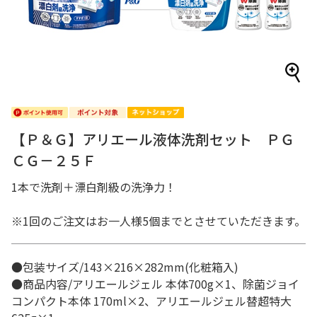
【Ｐ＆Ｇ】アリエール液体洗剤セット ＰＧ
ＣＧ－２５Ｆ
1本で洗剤＋漂白剤級の洗浄力！
※1回のご注文はお一人様5個までとさせていただきます。
●包装サイズ/143×216×282mm(化粧箱入)
●商品内容/アリエールジェル 本体700g×1、除菌ジョイ
コンパクト本体 170ml×2、アリエールジェル替超特大