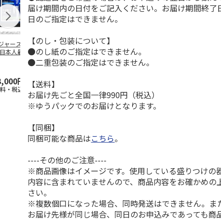
届け期間内の日付をご記入ください。お届け期間終了
日のご指定はできません。
【のし・包装について】
ジャース 大谷翔
MLB ドジャース 大
ドジャース 大谷翔
MLB ドジャー
●のし紙のご指定はできません。
 日本人最多53試
谷翔平 2026 NL 3・
平 日本人最多53試
谷翔平・山本
連続出塁記念 ダ
4月投手
…
合連続出塁記念 コ
佐々木朗希 
●二重包装のご指定はできません。
…
イ
…
3,000円
33,000円
9,900円
8,500円
【送料】
送料・税込)
(送料・税込)
(送料・税込)
(送料・税込)
お届け先ごと全国一律990円（税込）
※ゆうパックでのお届けとなります。
【同梱】
同梱可能な商品は
こちら
。
----その他のご注意----
※商品画像はイメージです。使用している盛りつけの
内容に含まれていませんので、商品内容をお確かめの
さい。
※複数個口になった場合、同時発送はできません。ま
お届け先様が同じ場合、同日のお申込みであっても商