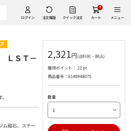
0
ログイン
注文履歴
クイック注文
カート
メニュー
2,321
円
 ＬＳＴ－
(送料別・税込)
獲得ポイント： 23 pt
商品番号
6148948075
す。
数量
ネオジム磁石、スチー