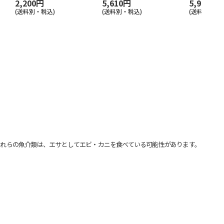
2,200円
5,610円
5,981円
(送料別・税込)
(送料別・税込)
(送料別・税込
れらの魚介類は、エサとしてエビ・カニを食べている可能性があります。