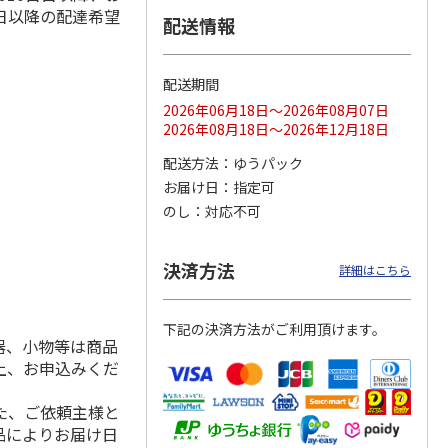
日以降の配達希望
配送情報
配送期間
ス 大
MLB ドジャース 大
ドジャース 大谷翔
MLB ドジャース 大
由伸・
谷翔平 2026 NL 3・
平 日本人最多53試
谷翔平 2026 NL 3・
2026年06月18日～2026年08月07日
日本人
…
4月投手
…
合連続出塁記念 シ
4月投手
…
2026年08月18日～2026年12月18日
ル
…
17,000円
17,000円
8,500円
配送方法
ゆうパック
(送料・税込)
(送料・税込)
(送料・税込)
お届け日
指定可
のし
対応不可
決済方法
詳細はこちら
下記の決済方法がご利用頂けます。
器、小物等は商品
上、お申込みくだ
た、ご依頼主様と
品によりお届け日