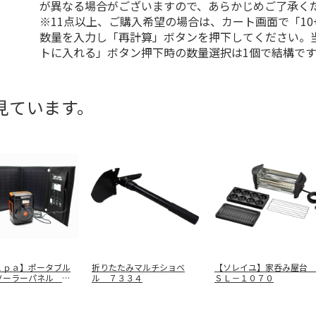
が異なる場合がございますので、あらかじめご了承く
※11点以上、ご購入希望の場合は、カート画面で「10
数量を入力し「再計算」ボタンを押下してください。
トに入れる」ボタン押下時の数量選択は1個で結構です
見ています。
ｌｐａ】ポータブル
折りたたみマルチショベ
【ソレイユ】家呑み屋台
ソーラーパネル Ｅ
ル ７３３４
ＳＬ－１０７０
１２
…