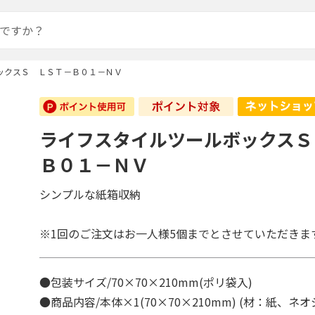
ックスＳ ＬＳＴ－Ｂ０１－ＮＶ
ライフスタイルツールボックスＳ
Ｂ０１－ＮＶ
シンプルな紙箱収納
※1回のご注文はお一人様5個までとさせていただきま
●包装サイズ/70×70×210mm(ポリ袋入)
●商品内容/本体×1(70×70×210mm) (材：紙、