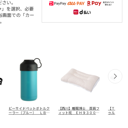
ださい。
+」を選択、必要
当画面での「カー
。
ビーサイドペットボトルク
【西川】睡眠博士 首肩フ
【Ｔｏｂｅ
ーラー（ブルー） ＬＢ－
ィット枕 ＥＨ９３００９
ゥルームー
０４７０
５４７
０７０３