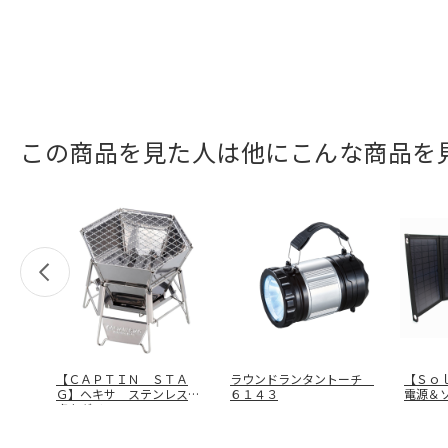
この商品を見た人は他にこんな商品を
【ＣＡＰＴＩＮ ＳＴＡ
ラウンドランタントーチ
【Ｓｏ
Ｇ】ヘキサ ステンレス
６１４３
電源＆
卓上グリル
…
ＰＢ－