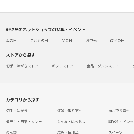
郵便局のネットショップの特集・イベント
母の日
こどもの日
父の日
お中元
敬老の日
ストアから探す
切手・はがきストア
ギフトストア
食品・グルメストア
カテゴリから探す
切手・はがき
海鮮お取り寄せ
肉お取り寄せ
梅干し・惣菜・カレー
ジャム・はちみつ
調味料・ドレッ
めん類
雑貨・日用品
スイーツ