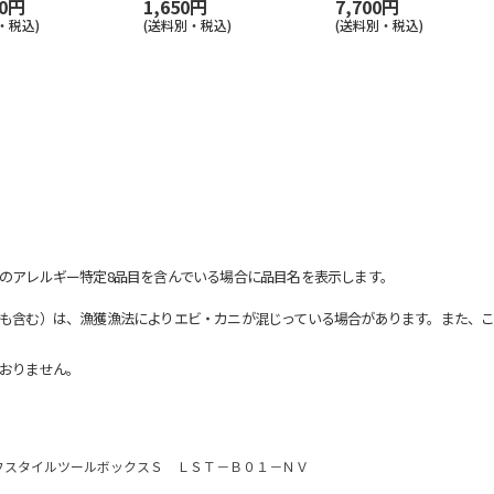
00円
1,650円
7,700円
・税込)
(送料別・税込)
(送料別・税込)
のアレルギー特定8品目を含んでいる場合に品目名を表示します。
も含む）は、漁獲漁法によりエビ・カニが混じっている場合があります。また、こ
おりません。
フスタイルツールボックスＳ ＬＳＴ－Ｂ０１－ＮＶ