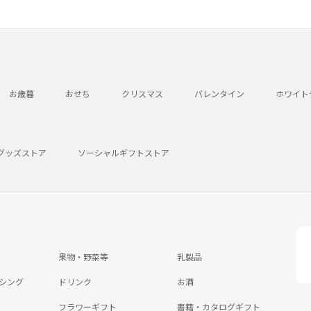
お歳暮
おせち
クリスマス
バレンタイン
ホワイト
グッズストア
ソーシャルギフトストア
果物・野菜等
乳製品
シング
ドリンク
お酒
フラワーギフト
書籍・カタログギフト