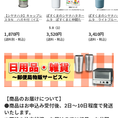
【シヤチハタ】キャップレ
ぽすくまのシヤチハタネー
ぽすくまのシヤチハ
ス９Ｎ ハガキ付（イエロ
ム９ ぽすくまと仲間たち
ム９ ライトブルー
ーグリーン） ＸＬ－ＣＬ
（クリップ付）Ａ
Ｎ４－ＧＦ
5.0
（1）
1,870円
3,520円
3,410円
(送料別・税込)
(送料・税込)
(送料・税込)
【商品のお届けについて】
●商品はお申込み受付後、2日～10日程度で発送
いたします。