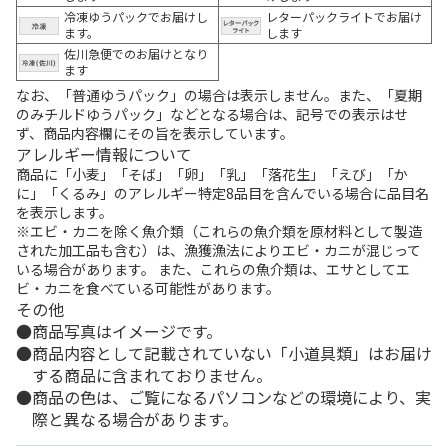
冷凍ゆうパックでお届けし
レターパックライトでお届け
ます。
します
佐川急便でのお届けとなり
ます
なお、「普通ゆうパック」の場合は表示しません。また、「夏期
のみチルドゆうパック」などとなる場合は、記号での表示はせ
ず、商品内容欄にその旨を表示しています。
アレルギー情報について
商品に「小麦」「そば」「卵」「乳」「落花生」「えび」「か
に」「くるみ」のアレルギー特定8品目を含んでいる場合に品目名
を表示します。
※エビ・カニを除く魚介類（これらの魚介類を原材料として製造
された加工品も含む）は、漁獲漁法によりエビ・カニが混じって
いる場合があります。 また、これらの魚介類は、エサとしてエ
ビ・カニを食べている可能性があります。
その他
商品写真はイメージです。
商品内容として記載されていない「小道具類」はお届け
する商品に含まれておりません。
商品の色は、ご覧になるパソコンなどの環境により、実
際と異なる場合があります。