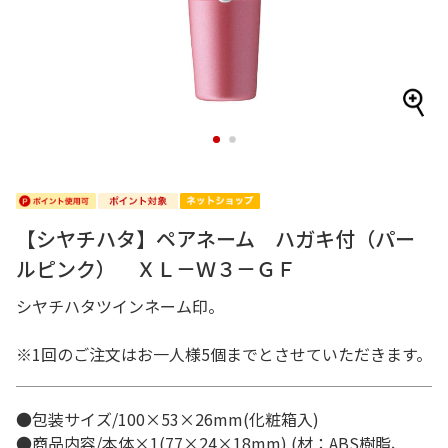
1
2
【シヤチハタ】ペアネーム ハガキ付（パー
ルピンク） ＸＬ－Ｗ３－ＧＦ
シヤチハタツインネーム印。
※1回のご注文はお一人様5個までとさせていただきます。
●包装サイズ/100×53×26mm(化粧箱入)
●商品内容/本体×1(77×24×18mm) (材：ABS樹脂、