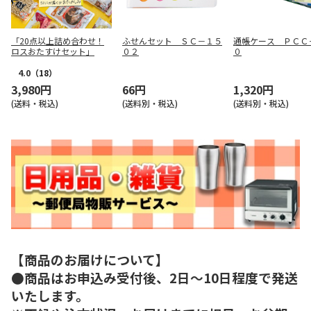
「20点以上詰め合わせ！
ふせんセット ＳＣ－１５
通帳ケース ＰＣＣ
ロスおたすけセット」
０２
０
4.0
（18）
3,980円
66円
1,320円
(送料・税込)
(送料別・税込)
(送料別・税込)
【商品のお届けについて】
●商品はお申込み受付後、2日～10日程度で発送
いたします。