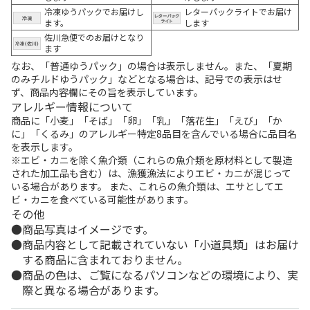
冷凍ゆうパックでお届けし
レターパックライトでお届け
ます。
します
佐川急便でのお届けとなり
ます
なお、「普通ゆうパック」の場合は表示しません。また、「夏期
のみチルドゆうパック」などとなる場合は、記号での表示はせ
ず、商品内容欄にその旨を表示しています。
アレルギー情報について
商品に「小麦」「そば」「卵」「乳」「落花生」「えび」「か
に」「くるみ」のアレルギー特定8品目を含んでいる場合に品目名
を表示します。
※エビ・カニを除く魚介類（これらの魚介類を原材料として製造
された加工品も含む）は、漁獲漁法によりエビ・カニが混じって
いる場合があります。 また、これらの魚介類は、エサとしてエ
ビ・カニを食べている可能性があります。
その他
商品写真はイメージです。
商品内容として記載されていない「小道具類」はお届け
する商品に含まれておりません。
商品の色は、ご覧になるパソコンなどの環境により、実
際と異なる場合があります。