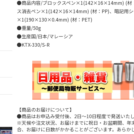
●商品内容/ブロックスペン×1(142×16×14mm) (
ス消去ペン×1(142×16×14mm) (材：PP)、暗記用
×1(190×130×0.4mm) (材：PET)
●重量/50g
●生産国/日本/マレーシア
●KTX-330/S-R
【商品のお届けについて】
●商品はお申込み受付後、2日～10日程度で発送いた
※天候や注文状況、お届けまでに祝日・お盆期間、年
合、お届けに日数がかかることがございます。あらか