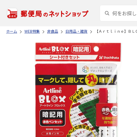
ホーム
WEB特集
非食品
日用品・雑貨
【Ａｒｔｌｉｎｅ】ＢＬ