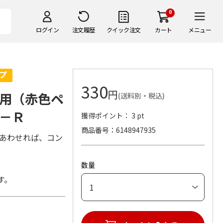
0
ログイン
注文履歴
クイック注文
カート
メニュー
330
円
用（赤色ペ
(送料別・税込)
－Ｒ
獲得ポイント： 3 pt
商品番号
6148947935
ぎあわせれば、コン
数量
す。