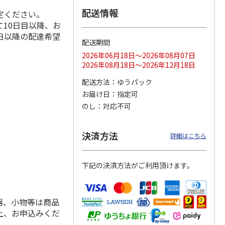
配送情報
定ください。
10日目以降、お
日以降の配達希望
配送期間
ス 大
MLB ドジャース 大
ドジャース 大谷翔
MLB ドジャース 大
由伸・
谷翔平 2026 NL 3・
平 日本人最多53試
谷翔平 2026 NL 3・
2026年06月18日～2026年08月07日
日本人
…
4月投手
…
合連続出塁記念 シ
4月投手
…
2026年08月18日～2026年12月18日
ル
…
17,000円
17,000円
8,500円
配送方法
ゆうパック
(送料・税込)
(送料・税込)
(送料・税込)
お届け日
指定可
のし
対応不可
決済方法
詳細はこちら
下記の決済方法がご利用頂けます。
器、小物等は商品
上、お申込みくだ