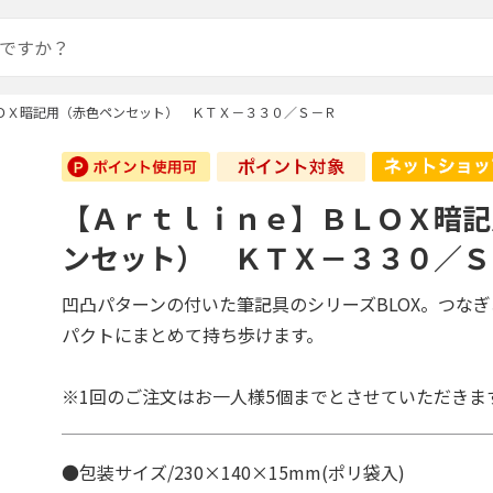
ＯＸ暗記用（赤色ペンセット） ＫＴＸ－３３０／Ｓ－Ｒ
【Ａｒｔｌｉｎｅ】ＢＬＯＸ暗記
ンセット） ＫＴＸ－３３０／Ｓ
凹凸パターンの付いた筆記具のシリーズBLOX。つな
パクトにまとめて持ち歩けます。
※1回のご注文はお一人様5個までとさせていただきま
●包装サイズ/230×140×15mm(ポリ袋入)