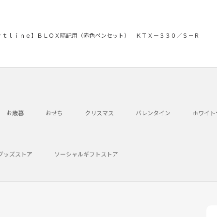
ｒｔｌｉｎｅ】ＢＬＯＸ暗記用（赤色ペンセット） ＫＴＸ－３３０／Ｓ－Ｒ
お歳暮
おせち
クリスマス
バレンタイン
ホワイト
グッズストア
ソーシャルギフトストア