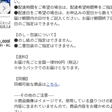
い。
●配達時間をご希望の場合は、配達希望時間帯をご指
●配達日をご希望の場合は、お申込みの翌日から数えて
届け期間内の日付をご記入ください。お届け期間終了
ジャース 大谷翔
MLB ドジャース 大
ドジャース 大谷翔
MLB ドジャー
日のご指定はできません。
 日本人最多53試
谷翔平 2026 NL 3・
平 日本人最多53試
谷翔平・山本
連続出塁記念 ダ
4月投手
…
合連続出塁記念 コ
佐々木朗希 
【のし・包装について】
…
イ
…
●のし紙のご指定はできません。
3,000円
33,000円
9,900円
8,500円
●二重包装のご指定はできません。
送料・税込)
(送料・税込)
(送料・税込)
(送料・税込)
【送料】
お届け先ごと全国一律990円（税込）
※ゆうパックでのお届けとなります。
【同梱】
同梱可能な商品は
こちら
。
----その他のご注意----
※商品画像はイメージです。使用している盛りつけの
内容に含まれていませんので、商品内容をお確かめの
さい。