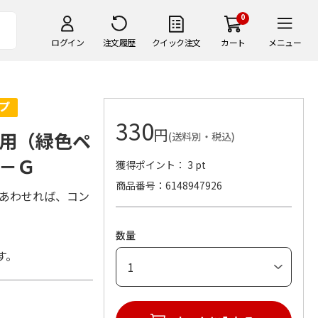
0
ログイン
注文履歴
クイック注文
カート
メニュー
330
円
用（緑色ペ
(送料別・税込)
－Ｇ
獲得ポイント： 3 pt
商品番号
6148947926
ぎあわせれば、コン
数量
す。