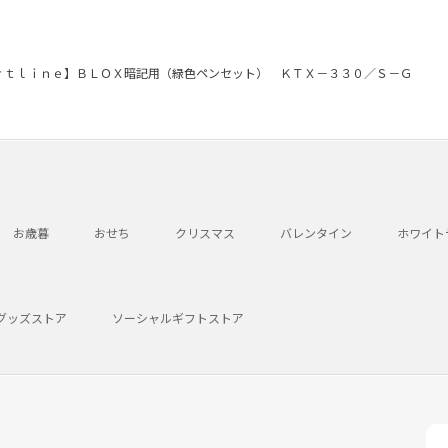
ｒｔｌｉｎｅ】ＢＬＯＸ暗記用（緑色ペンセット） ＫＴＸ－３３０／Ｓ－Ｇ
お歳暮
おせち
クリスマス
バレンタイン
ホワイト
グッズストア
ソーシャルギフトストア