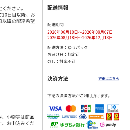
配送情報
定ください。
10日目以降、お
日以降の配達希望
配送期間
ス 大
MLB ドジャース 大
ドジャース 大谷翔
MLB ドジャース 大
由伸・
谷翔平 2026 NL 3・
平 日本人最多53試
谷翔平 2026 NL 3・
2026年06月18日～2026年08月07日
日本人
…
4月投手
…
合連続出塁記念 シ
4月投手
…
2026年08月18日～2026年12月18日
ル
…
17,000円
17,000円
8,500円
配送方法
ゆうパック
(送料・税込)
(送料・税込)
(送料・税込)
お届け日
指定可
のし
対応不可
決済方法
詳細はこちら
下記の決済方法がご利用頂けます。
器、小物等は商品
上、お申込みくだ