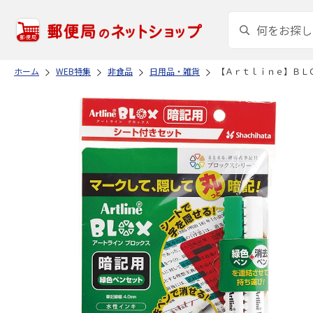
ホーム
WEB特集
非食品
日用品・雑貨
【Ａｒｔｌｉｎｅ】ＢＬ