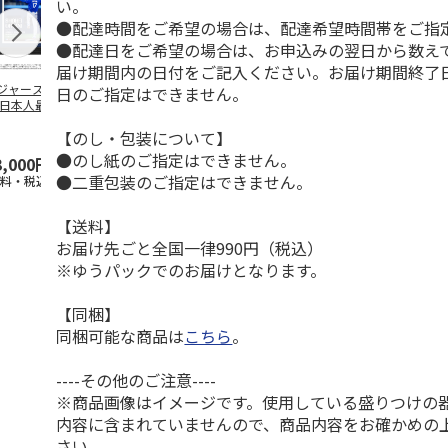
い。
●配達時間をご希望の場合は、配達希望時間帯をご指
●配達日をご希望の場合は、お申込みの翌日から数えて
届け期間内の日付をご記入ください。お届け期間終了
ジャース 大谷翔
MLB ドジャース 大
ドジャース 大谷翔
MLB ドジャー
日のご指定はできません。
 日本人最多53試
谷翔平 2026 NL 3・
平 日本人最多53試
谷翔平・山本
連続出塁記念 ダ
4月投手
…
合連続出塁記念 コ
佐々木朗希 
【のし・包装について】
…
イ
…
●のし紙のご指定はできません。
3,000円
33,000円
9,900円
8,500円
●二重包装のご指定はできません。
送料・税込)
(送料・税込)
(送料・税込)
(送料・税込)
【送料】
お届け先ごと全国一律990円（税込）
※ゆうパックでのお届けとなります。
【同梱】
同梱可能な商品は
こちら
。
----その他のご注意----
※商品画像はイメージです。使用している盛りつけの
内容に含まれていませんので、商品内容をお確かめの
さい。