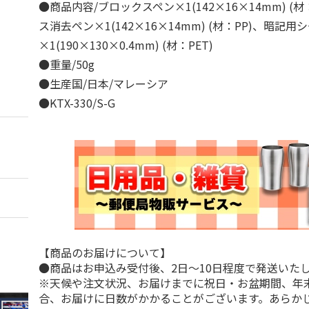
●商品内容/ブロックスペン×1(142×16×14mm) (
ス消去ペン×1(142×16×14mm) (材：PP)、暗記用
×1(190×130×0.4mm) (材：PET)
●重量/50g
●生産国/日本/マレーシア
●KTX-330/S-G
【商品のお届けについて】
●商品はお申込み受付後、2日～10日程度で発送いた
※天候や注文状況、お届けまでに祝日・お盆期間、年
合、お届けに日数がかかることがございます。あらか