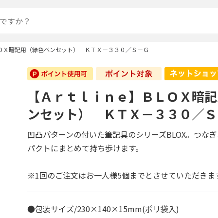
ＯＸ暗記用（緑色ペンセット） ＫＴＸ－３３０／Ｓ－Ｇ
【Ａｒｔｌｉｎｅ】ＢＬＯＸ暗記
ンセット） ＫＴＸ－３３０／Ｓ
凹凸パターンの付いた筆記具のシリーズBLOX。つな
パクトにまとめて持ち歩けます。
※1回のご注文はお一人様5個までとさせていただきま
●包装サイズ/230×140×15mm(ポリ袋入)