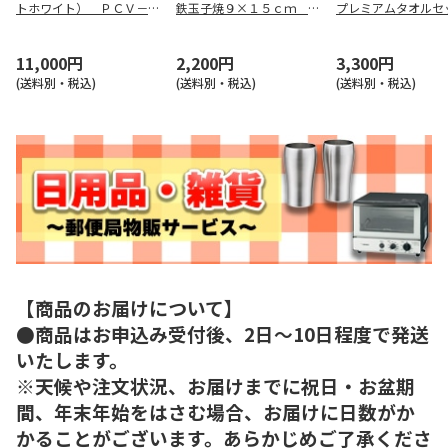
トホワイト） ＰＣＶ－Ａ
鉄玉子焼９×１５ｃｍ Ｅ
プレミアムタオル
０８０ＷＭ
Ｍ－０３７
ＷＦ３０８７６Ｍ
11,000円
2,200円
3,300円
(送料別・税込)
(送料別・税込)
(送料別・税込)
【商品のお届けについて】
●商品はお申込み受付後、2日～10日程度で発送
いたします。
※天候や注文状況、お届けまでに祝日・お盆期
間、年末年始をはさむ場合、お届けに日数がか
かることがございます。あらかじめご了承くださ