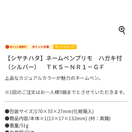
【シヤチハタ】ネームペンプリモ ハガキ付
（シルバー） ＴＫＳ－ＮＲ１－ＧＦ
上品なカジュアルカラーが魅力のネームペン。
※1回のご注文はお一人様5個までとさせていただきます。
●包装サイズ/170×55×27mm(化粧箱入)
●商品内容/本体×1(13×17×132mm) (材：真鍮)
●重量/51g