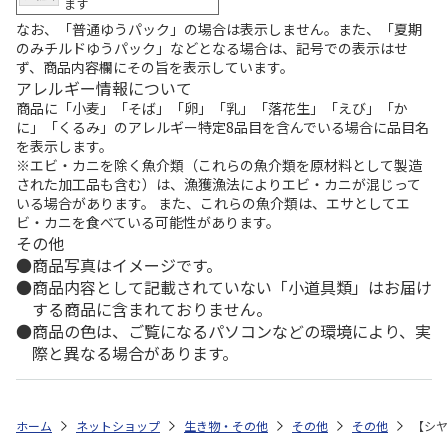
ます
なお、「普通ゆうパック」の場合は表示しません。また、「夏期
のみチルドゆうパック」などとなる場合は、記号での表示はせ
ず、商品内容欄にその旨を表示しています。
アレルギー情報について
商品に「小麦」「そば」「卵」「乳」「落花生」「えび」「か
に」「くるみ」のアレルギー特定8品目を含んでいる場合に品目名
を表示します。
※エビ・カニを除く魚介類（これらの魚介類を原材料として製造
された加工品も含む）は、漁獲漁法によりエビ・カニが混じって
いる場合があります。 また、これらの魚介類は、エサとしてエ
ビ・カニを食べている可能性があります。
その他
商品写真はイメージです。
商品内容として記載されていない「小道具類」はお届け
する商品に含まれておりません。
商品の色は、ご覧になるパソコンなどの環境により、実
際と異なる場合があります。
ホーム
ネットショップ
生き物・その他
その他
その他
【シヤ