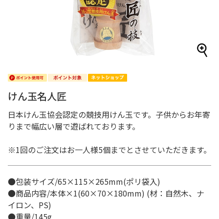
けん玉名人匠
日本けん玉協会認定の競技用けん玉です。子供からお年寄
りまで幅広い層で遊ばれております。
※1回のご注文はお一人様5個までとさせていただきます。
●包装サイズ/65×115×265mm(ポリ袋入)
●商品内容/本体×1(60×70×180mm) (材：自然木、ナ
イロン、PS)
●重量/145g