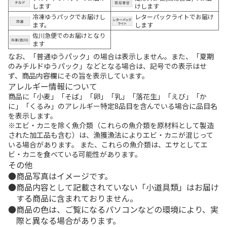
します
けします
冷凍ゆうパックでお届けし
レターパックライトでお届け
ます。
します
佐川急便でのお届けとなり
ます
なお、「普通ゆうパック」の場合は表示しません。また、「夏期
のみチルドゆうパック」などとなる場合は、記号での表示はせ
ず、商品内容欄にその旨を表示しています。
アレルギー情報について
商品に「小麦」「そば」「卵」「乳」「落花生」「えび」「か
に」「くるみ」のアレルギー特定8品目を含んでいる場合に品目名
を表示します。
※エビ・カニを除く魚介類（これらの魚介類を原材料として製造
された加工品も含む）は、漁獲漁法によりエビ・カニが混じって
いる場合があります。 また、これらの魚介類は、エサとしてエ
ビ・カニを食べている可能性があります。
その他
商品写真はイメージです。
商品内容として記載されていない「小道具類」はお届け
する商品に含まれておりません。
商品の色は、ご覧になるパソコンなどの環境により、実
際と異なる場合があります。