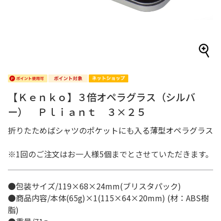
【Ｋｅｎｋｏ】３倍オペラグラス（シルバ
ー） Ｐｌｉａｎｔ ３×２５
折りたためばシャツのポケットにも入る薄型オペラグラス
※1回のご注文はお一人様5個までとさせていただきます。
●包装サイズ/119×68×24mm(ブリスタパック)
●商品内容/本体(65g)×1(115×64×20mm) (材：ABS樹
脂)