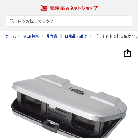
ホーム
WEB特集
非食品
日用品・雑貨
【Ｋｅｎｋｏ】３倍オペ