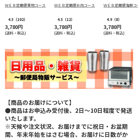
ＷＥＢ定期便果物コース
ＷＥＢ定期便お肉コース
ＷＥＢ定期便海鮮コ
4.5
（102）
4.5
（12）
4.9
（8）
3,780円
3,780円
3,780円
(送料・税込)
(送料・税込)
(送料・税込)
【商品のお届けについて】
●商品はお申込み受付後、2日～10日程度で発送
いたします。
※天候や注文状況、お届けまでに祝日・お盆期
間、年末年始をはさむ場合、お届けに日数がか