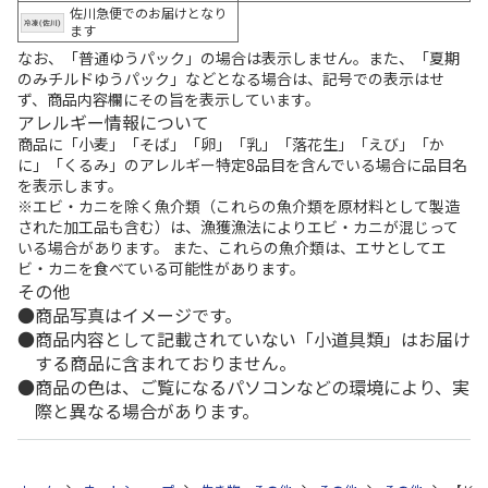
佐川急便でのお届けとなり
ます
なお、「普通ゆうパック」の場合は表示しません。また、「夏期
のみチルドゆうパック」などとなる場合は、記号での表示はせ
ず、商品内容欄にその旨を表示しています。
アレルギー情報について
商品に「小麦」「そば」「卵」「乳」「落花生」「えび」「か
に」「くるみ」のアレルギー特定8品目を含んでいる場合に品目名
を表示します。
※エビ・カニを除く魚介類（これらの魚介類を原材料として製造
された加工品も含む）は、漁獲漁法によりエビ・カニが混じって
いる場合があります。 また、これらの魚介類は、エサとしてエ
ビ・カニを食べている可能性があります。
その他
商品写真はイメージです。
商品内容として記載されていない「小道具類」はお届け
する商品に含まれておりません。
商品の色は、ご覧になるパソコンなどの環境により、実
際と異なる場合があります。