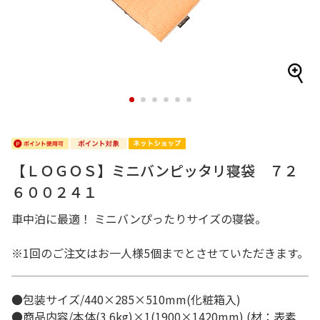
1
2
3
4
5
6
【ＬＯＧＯＳ】ミニバンピッタリ寝袋 ７２
６００２４１
車中泊に最適！ ミニバンぴったりサイズの寝袋。
※1回のご注文はお一人様5個までとさせていただきます。
●包装サイズ/440×285×510mm(化粧箱入)
●商品内容/本体(3.6kg)×1(1900×1420mm) (材：表素