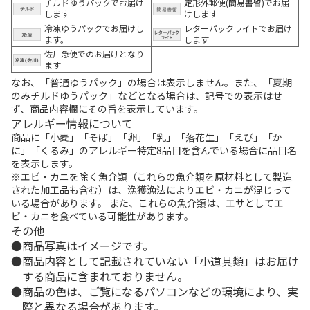
チルドゆうパックでお届け
定形外郵便(簡易書留)でお届
します
けします
冷凍ゆうパックでお届けし
レターパックライトでお届け
ます。
します
佐川急便でのお届けとなり
ます
なお、「普通ゆうパック」の場合は表示しません。また、「夏期
のみチルドゆうパック」などとなる場合は、記号での表示はせ
ず、商品内容欄にその旨を表示しています。
アレルギー情報について
商品に「小麦」「そば」「卵」「乳」「落花生」「えび」「か
に」「くるみ」のアレルギー特定8品目を含んでいる場合に品目名
を表示します。
※エビ・カニを除く魚介類（これらの魚介類を原材料として製造
された加工品も含む）は、漁獲漁法によりエビ・カニが混じって
いる場合があります。 また、これらの魚介類は、エサとしてエ
ビ・カニを食べている可能性があります。
その他
商品写真はイメージです。
商品内容として記載されていない「小道具類」はお届け
する商品に含まれておりません。
商品の色は、ご覧になるパソコンなどの環境により、実
際と異なる場合があります。