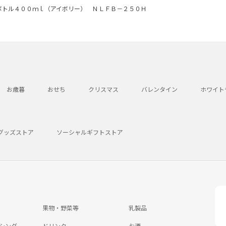
ボトル４００ｍｌ（アイボリー） ＮＬＦＢ－２５０Ｈ
お歳暮
おせち
クリスマス
バレンタイン
ホワイト
グッズストア
ソーシャルギフトストア
果物・野菜等
乳製品
シング
ドリンク
お酒