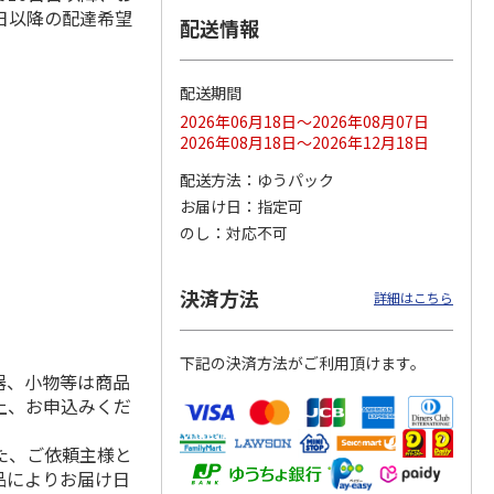
日以降の配達希望
配送情報
配送期間
ス 大
MLB ドジャース 大
ドジャース 大谷翔
MLB ドジャース 大
由伸・
谷翔平 2026 NL 3・
平 日本人最多53試
谷翔平 2026 NL 3・
2026年06月18日～2026年08月07日
日本人
…
4月投手
…
合連続出塁記念 シ
4月投手
…
2026年08月18日～2026年12月18日
ル
…
17,000円
17,000円
8,500円
配送方法
ゆうパック
(送料・税込)
(送料・税込)
(送料・税込)
お届け日
指定可
のし
対応不可
決済方法
詳細はこちら
下記の決済方法がご利用頂けます。
器、小物等は商品
上、お申込みくだ
た、ご依頼主様と
品によりお届け日