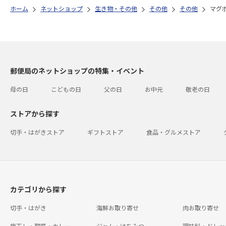
ホーム
ネットショップ
生き物・その他
その他
その他
マグ
郵便局のネットショップの特集・イベント
母の日
こどもの日
父の日
お中元
敬老の日
ストアから探す
切手・はがきストア
ギフトストア
食品・グルメストア
カテゴリから探す
切手・はがき
海鮮お取り寄せ
肉お取り寄せ
梅干し・惣菜・カレー
ジャム・はちみつ
調味料・ドレッ