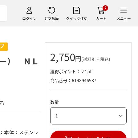
0
ログイン
注文履歴
クイック注文
カート
メニュー
2,750
円
ー） ＮＬ
(送料別・税込)
獲得ポイント： 27 pt
商品番号
6148946587
す。
数量
 (材：本体：ステンレ