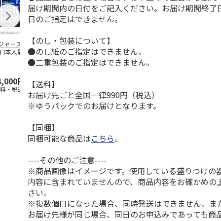
届け期間内の日付をご記入ください。お届け期間終了
日のご指定はできません。
【のし・包装について】
ジャース 大谷翔
MLB ドジャース 大
ドジャース 大谷翔
MLB ドジャー
●のし紙のご指定はできません。
 日本人最多53試
谷翔平 2026 NL 3・
平 日本人最多53試
谷翔平・山本
連続出塁記念 ダ
4月投手
…
合連続出塁記念 コ
佐々木朗希 
●二重包装のご指定はできません。
…
イ
…
3,000円
33,000円
9,900円
8,500円
【送料】
送料・税込)
(送料・税込)
(送料・税込)
(送料・税込)
お届け先ごと全国一律990円（税込）
※ゆうパックでのお届けとなります。
【同梱】
同梱可能な商品は
こちら
。
----その他のご注意----
※商品画像はイメージです。使用している盛りつけの
内容に含まれていませんので、商品内容をお確かめの
さい。
※複数個口になった場合、同時発送はできません。ま
お届け先様が同じ場合、同日のお申込みであっても商