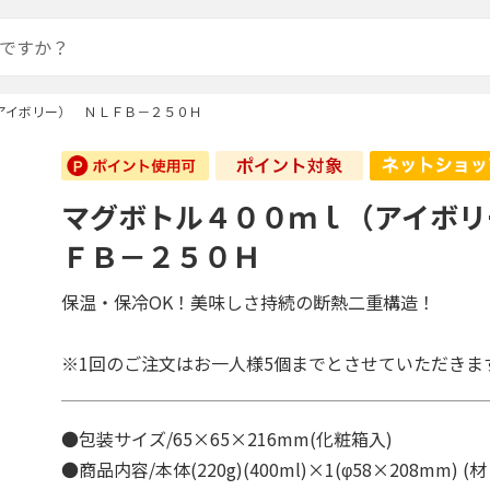
アイボリー） ＮＬＦＢ－２５０Ｈ
マグボトル４００ｍｌ（アイボリ
ＦＢ－２５０Ｈ
保温・保冷OK！美味しさ持続の断熱二重構造！
※1回のご注文はお一人様5個までとさせていただきま
●包装サイズ/65×65×216mm(化粧箱入)
●商品内容/本体(220g)(400ml)×1(φ58×208mm)