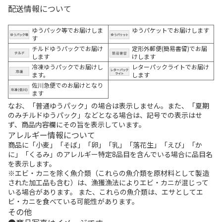
配送情報について
ゆうパック等でお届けしま
ゆうパケットでお届けします
す
チルドゆうパックでお届け
定形外郵便(簡易書留)でお届
します
けします
冷凍ゆうパックでお届けし
レターパックライトでお届け
ます。
します
佐川急便でのお届けとなり
ます
なお、「普通ゆうパック」の場合は表示しません。また、「夏期
のみチルドゆうパック」などとなる場合は、記号での表示はせ
ず、商品内容欄にその旨を表示しています。
アレルギー情報について
商品に「小麦」「そば」「卵」「乳」「落花生」「えび」「か
に」「くるみ」のアレルギー特定8品目を含んでいる場合に品目名
を表示します。
※エビ・カニを除く魚介類（これらの魚介類を原材料として製造
された加工品も含む）は、漁獲漁法によりエビ・カニが混じって
いる場合があります。 また、これらの魚介類は、エサとしてエ
ビ・カニを食べている可能性があります。
その他