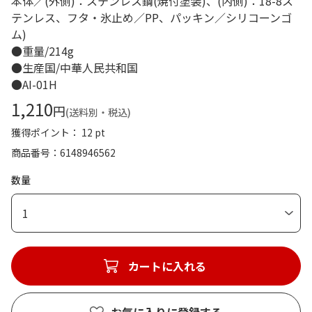
本体／(外側)：ステンレス鋼(焼付塗装)、(内側)：18-8ス
テンレス、フタ・氷止め／PP、パッキン／シリコーンゴ
ム)
●重量/214g
●生産国/中華人民共和国
●AI-01H
1,210
円
(送料別・税込)
獲得ポイント： 12 pt
商品番号
6148946562
数量
1
カートに入れる