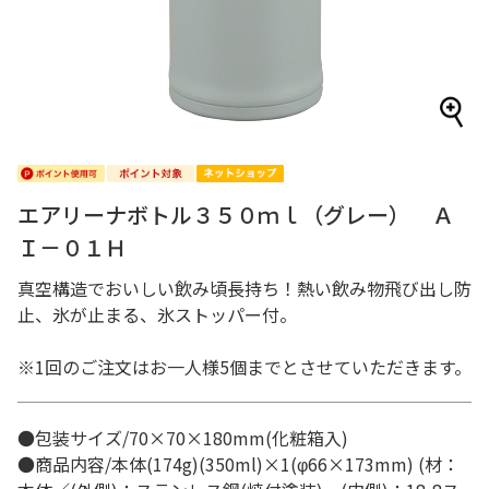
エアリーナボトル３５０ｍｌ（グレー） Ａ
Ｉ－０１Ｈ
真空構造でおいしい飲み頃長持ち！熱い飲み物飛び出し防
止、氷が止まる、氷ストッパー付。
※1回のご注文はお一人様5個までとさせていただきます。
●包装サイズ/70×70×180mm(化粧箱入)
●商品内容/本体(174g)(350ml)×1(φ66×173mm) (材：