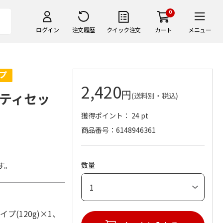
0
ログイン
注文履歴
クイック注文
カート
メニュー
2,420
円
ティセッ
(送料別・税込)
獲得ポイント： 24 pt
商品番号
6148946361
す。
数量
(120g)×1、