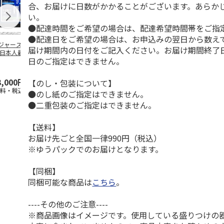
合、お届けに日数がかかることがございます。あらか
い。
●配達時間をご希望の場合は、配達希望時間帯をご指
●配達日をご希望の場合は、お申込みの翌日から数えて
ジャース 大谷翔
MLB ドジャース 大
ドジャース 大谷翔
MLB ドジャー
届け期間内の日付をご記入ください。お届け期間終了
 日本人最多53試
谷翔平 2026 NL 3・
平 日本人最多53試
谷翔平・山本
日のご指定はできません。
連続出塁記念 ダ
4月投手
…
合連続出塁記念 コ
佐々木朗希 
…
イ
…
3,000円
33,000円
9,900円
8,500円
【のし・包装について】
送料・税込)
(送料・税込)
(送料・税込)
(送料・税込)
●のし紙のご指定はできません。
●二重包装のご指定はできません。
【送料】
お届け先ごと全国一律990円（税込）
※ゆうパックでのお届けとなります。
【同梱】
同梱可能な商品は
こちら
。
----その他のご注意----
※商品画像はイメージです。使用している盛りつけの