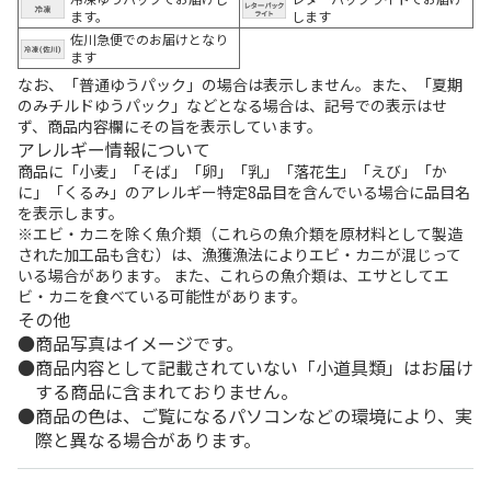
ます。
します
佐川急便でのお届けとなり
ます
なお、「普通ゆうパック」の場合は表示しません。また、「夏期
のみチルドゆうパック」などとなる場合は、記号での表示はせ
ず、商品内容欄にその旨を表示しています。
アレルギー情報について
商品に「小麦」「そば」「卵」「乳」「落花生」「えび」「か
に」「くるみ」のアレルギー特定8品目を含んでいる場合に品目名
を表示します。
※エビ・カニを除く魚介類（これらの魚介類を原材料として製造
された加工品も含む）は、漁獲漁法によりエビ・カニが混じって
いる場合があります。 また、これらの魚介類は、エサとしてエ
ビ・カニを食べている可能性があります。
その他
商品写真はイメージです。
商品内容として記載されていない「小道具類」はお届け
する商品に含まれておりません。
商品の色は、ご覧になるパソコンなどの環境により、実
際と異なる場合があります。