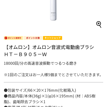
【オムロン】オムロン音波式電動歯ブラシ
ＨＴ－Ｂ９０５－Ｗ
18000回/分の高速音波振動でつるつる磨き
※1回のご注文はお一人様5個までとさせていただきます。
●包装サイズ/66×20×176mm(化粧箱入)
●商品内容/本体(36g)×1(φ16×195mm) (材：ABS樹
脂)、歯垢除去ブラシ×1