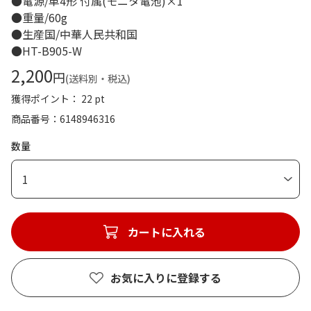
●電源/単4形 付属(モニタ電池)×1
●重量/60g
●生産国/中華人民共和国
●HT-B905-W
2,200
円
(送料別・税込)
獲得ポイント： 22 pt
商品番号
6148946316
数量
1
カートに入れる
お気に入りに登録する