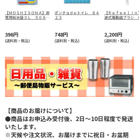
【ＭＯＳＨＩＳＯＮＡ】非
ポンチョｄｅトイレ ８４
【Ｒｅｆｅｅｌｉｎ
常用給水袋３Ｌ ５０８９
２３
波式電動歯ブラシ 
５
ＴＢ００１
396円
748円
2,200円
(送料別・税込)
(送料別・税込)
(送料別・税込)
【商品のお届けについて】
●商品はお申込み受付後、2日～10日程度で発送
いたします。
※天候や注文状況、お届けまでに祝日・お盆期